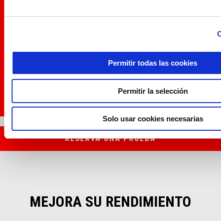
C
Permitir todas las cookies
Permitir la selección
Solo usar cookies necesarias
Item
Item
1
1
of
of
1
1
RESERVA UNA PRUEBA
MEJORA SU RENDIMIENTO