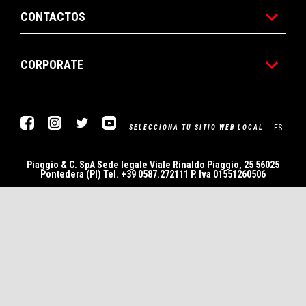
CONTACTOS
CORPORATE
Facebook
Instagram
Twitter
YouTube
ES
SELECCIONA TU SITIO WEB LOCAL
Piaggio & C. SpA Sede legale Viale Rinaldo Piaggio, 25 56025
Pontedera (PI) Tel. +39 0587.272111 P. Iva 01551260506