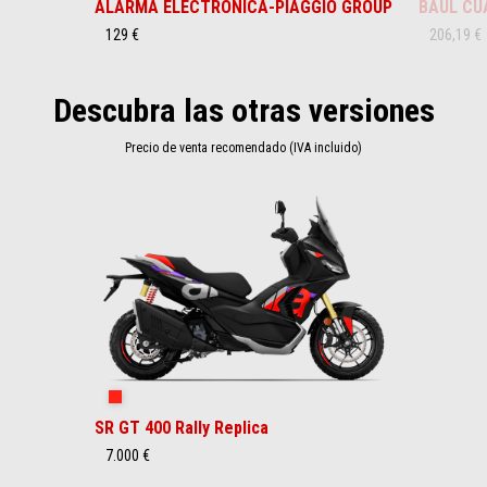
ALARMA ELECTRONICA-PIAGGIO GROUP
BAÚL CU
129 €
206,19 €
Descubra las otras versiones
Precio de venta recomendado (IVA incluido)
Item
1
of
1
Rally Replica
SR GT 400 Rally Replica
7.000 €