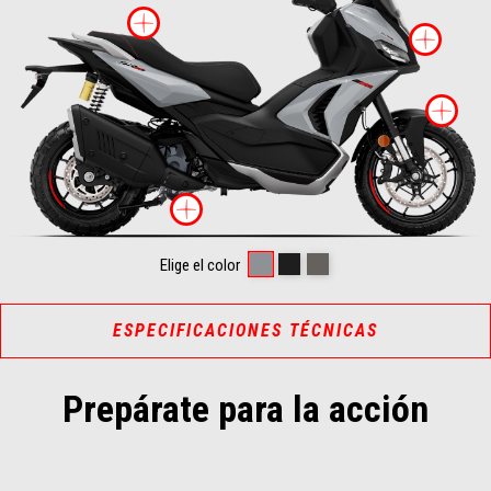
Más información sobre
Más
Má
Más información sobr
Dusty Grey
Rugged Black
Boulder Grey
Elige el color
ESPECIFICACIONES TÉCNICAS
Prepárate para la acción