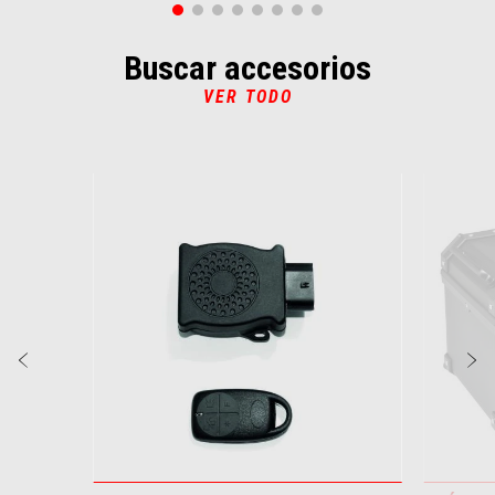
Buscar accesorios
VER TODO
Item
1
of
2
Anterior
S