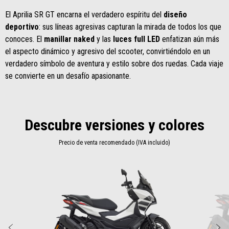
El Aprilia SR GT encarna el verdadero espíritu del
diseño
deportivo
: sus líneas agresivas capturan la mirada de todos los que
conoces. El
manillar naked
y las
luces full LED
enfatizan aún más
el aspecto dinámico y agresivo del scooter, convirtiéndolo en un
verdadero símbolo de aventura y estilo sobre dos ruedas. Cada viaje
se convierte en un desafío apasionante.
Descubre versiones y colores
Precio de venta recomendado (IVA incluido)
Item
1
of
6
Anterior
S