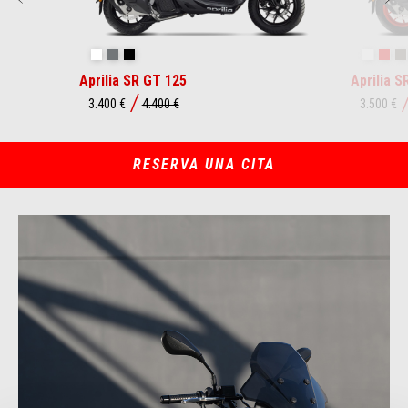
Opalescent Light
Street Grey
Aprilia Black
Space W
Red
Aprilia SR GT 125
Aprilia S
3.400 €
4.400 €
3.500 €
RESERVA UNA CITA