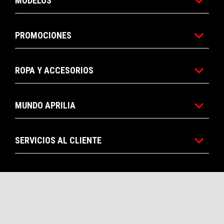
MODELOS
PROMOCIONES
ROPA Y ACCESORIOS
MUNDO APRILIA
RESERVA
SERVICIOS AL CLIENTE
CONFIGURAR
CONCESIONARI
TESTRIDE
UNA
CITA
CONTACTOS
CORPORATE