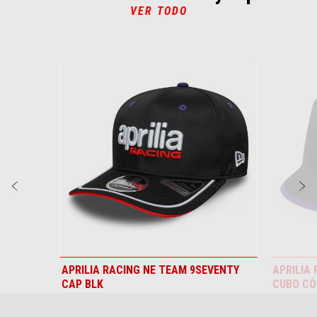
VER TODO
Item
1
of
6
Anterior
S
RESERVA
CONFIGURAR
CONCESIONARI
TESTRIDE
UNA
CITA
APRILIA RACING NE TEAM 9SEVENTY
APRILIA
CAP BLK
CUBO CÓ
45,99 €
37 €