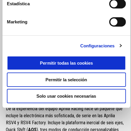
Estadística
precisión y seguridad al máximo. Gracias a los componentes
adaptativos y predictivos que actúan, con diferentes lógicas,
sobre los controles de tracción, caballito y guiñada, el
Marketing
algoritmo analiza tu estilo de conducción en tiempo real y se
prepara para ofrecerte una intervención dinámica a medida:
más control, más prestaciones, más adrenalina. El sistema de
Configuraciones
gestión electrónica más avanzado y completo a tu
disposición. Configura tus paquetes con facilidad: con el
Permitir todas las cookies
modo “compra in-app” no es necesario acudir al
concesionario.
Permitir la selección
ELECTRÓNICA ESTÁNDAR
Solo usar cookies necesarias
De la experiencia del equipo Aprilia Racing nace un paquete que
incluye la electrónica más sofisticada, de serie en las Aprilia
RSV4 y RSV4 Factory. Incluye la plataforma inercial de seis ejes,
Quick Shift (
AQS
), tres modos de conducción personalizables