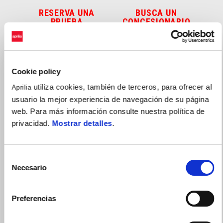
RESERVA UNA
BUSCA UN
PRUEBA
CONCESIONARIO
Cookie policy
utiliza cookies, también de terceros, para ofrecer al
Aprilia
usuario la mejor experiencia de navegación de su página
CONFIGURA
RESERVA UNA CITA
web. Para más información consulte nuestra política de
privacidad.
Mostrar detalles
.
VANGUARDIA TECNOLÓGICA
CON a-PRC
Selección
Necesario
de
consentimiento
Alcanza tus límites y empújalos cada vez más lejos. Las Aprilia
Preferencias
RSV4 y RSV4 Factory están equipadas con el sistema a-PRC,
el paquete electrónico completo que lleva tecnología,