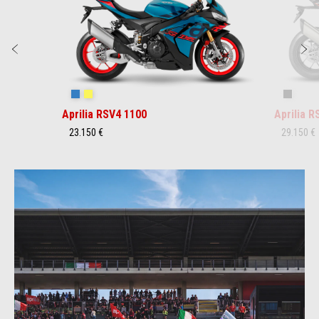
Anterior
S
Stingray Blue
Poison Yellow
Shaked
Aprilia RSV4 1100
Aprilia 
23.150 €
29.150 €