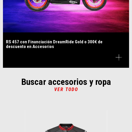
RS 457 con Financiación DreamRide Gold o 300€ de
descuento en Accesorios
Buscar accesorios y ropa
VER TODO
Item
1
of
6