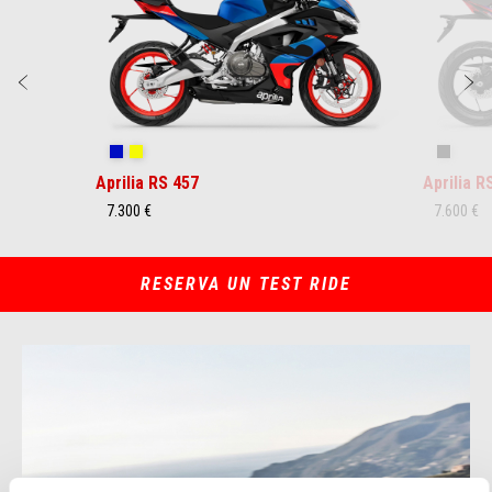
Anterior
S
Coral Snake Blue
Arsenic Yellow
Replica
Aprilia RS 457
Aprilia R
7.300 €
7.600 €
RESERVA UN TEST RIDE