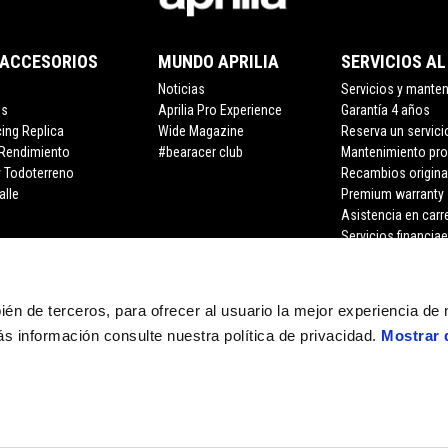
 ACCESORIOS
MUNDO APRILIA
SERVICIOS AL
Noticias
Servicios y mante
os
Aprilia Pro Experience
Garantía 4 años
cing Replica
Wide Magazine
Reserva un servici
 Rendimiento
#bearacer club
Mantenimiento pr
y Todoterreno
Recambios origina
alle
Premium warranty
Asistencia en carr
Servicios financia
bién de terceros, para ofrecer al usuario la mejor experiencia de
s información consulte nuestra política de privacidad.
Mostrar 