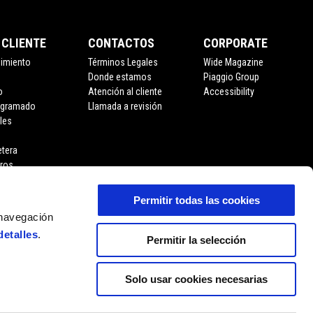
 CLIENTE
CONTACTOS
CORPORATE
nimiento
Términos Legales
Wide Magazine
Donde estamos
Piaggio Group
o
Atención al cliente
Accessibility
ogramado
Llamada a revisión
les
etera
eros
Permitir todas las cookies
 navegación
detalles
.
Permitir la selección
Solo usar cookies necesarias