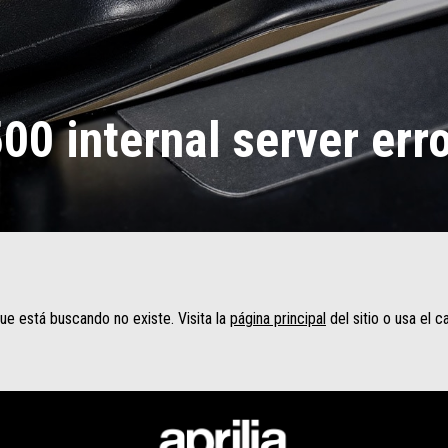
00 internal server err
ue está buscando no existe. Visita la
página principal
del sitio o usa el