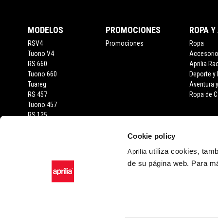
MODELOS
PROMOCIONES
ROPA Y
RSV4
Promociones
Ropa
Tuono V4
Accesori
RS 660
Aprilia Ra
Tuono 660
Deporte y
Tuareg
Aventura 
RS 457
Ropa de C
Tuono 457
RS 125
Tuono 125
SX 125
Cookie policy
RX 125
utiliza cookies, tam
Aprilia
SR GT 400
de su página web. Para má
SR GT
SXR