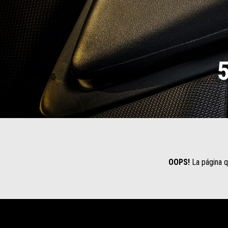
5
OOPS!
La página q
Pie de página