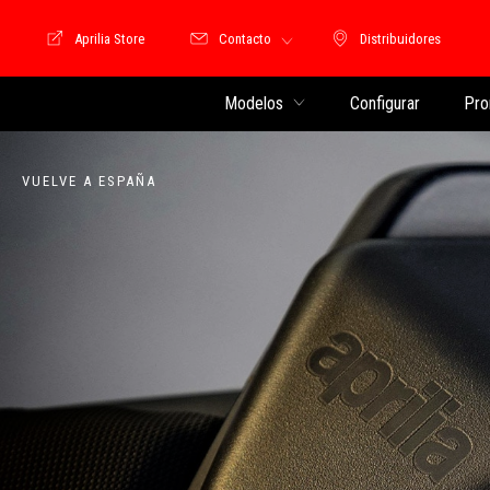
Aprilia Store
Contacto
Distribuidores
Store Motoguzzi
Distribuidores
Modelos
Configurar
Pro
VUELVE A ESPAÑA