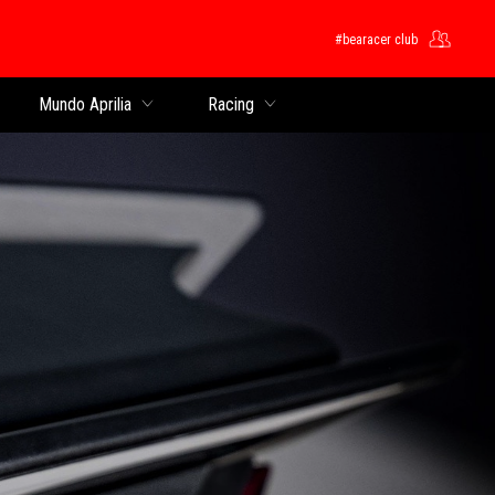
#bearacer club
pal
Mundo Aprilia
Racing