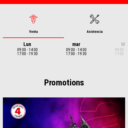
Venta
Asistencia
Lun
mar
Mi
09:00 - 14:00
09:00 - 14:00
09:00 - 
17:00 - 19:30
17:00 - 19:30
17:00 - 
Item
1
of
7
Promotions