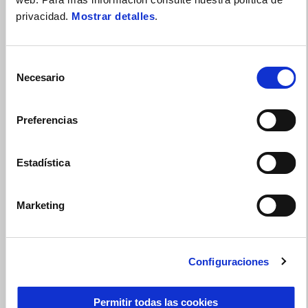
privacidad.
Mostrar detalles
.
RS 457 con Financiación DreamRide Gold o 300€ de
descuento en Accesorios
Selección
Necesario
de
consentimiento
Preferencias
Estadística
Marketing
Configuraciones
Permitir todas las cookies