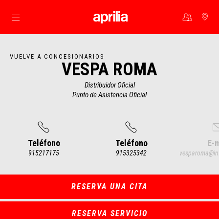
Ir al contenido principal
VUELVE A CONCESIONARIOS
VESPA ROMA
Distribuidor Oficial
Punto de Asistencia Oficial
Teléfono
Teléfono
E-m
915217175
915325342
vesparoma@in
Item
1
of
5
RESERVA UNA CITA
RESERVA SERVICIO