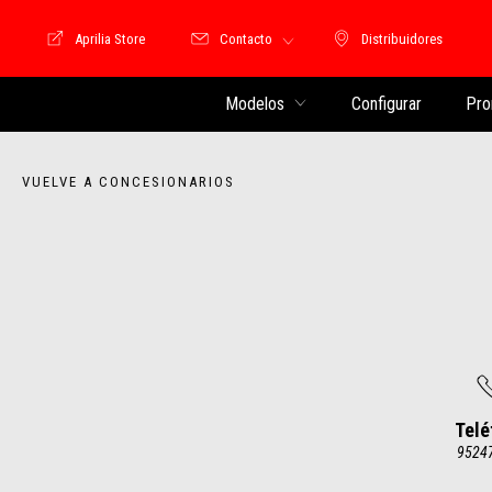
Aprilia Store
Contacto
Distribuidores
Store Motoguzzi
Distribuidores
Modelos
Configurar
Pro
VUELVE A CONCESIONARIOS
Telé
9524