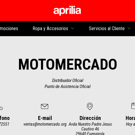
Ir al contenido princi
mociones
Ropa y Accesorios
Servicios al Cliente
MOTOMERCADO
Distribuidor Oficial
Punto de Asistencia Oficial
fono
E-mail
Dirección
Hor
72551
ventas@motomercado.org
Avda Nuestro Padre Jesus
Hoy a
Cautivo 46
29640 Fuengirola