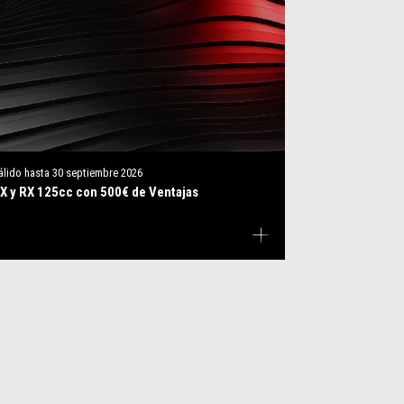
álido hasta
30 septiembre 2026
X y RX 125cc con 500€ de Ventajas