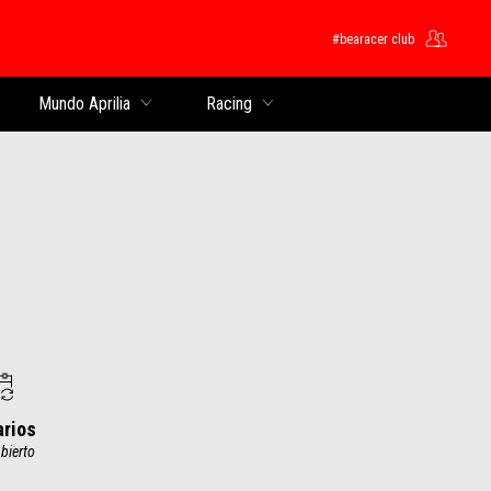
#bearacer club
pal
Mundo Aprilia
Racing
arios
bierto