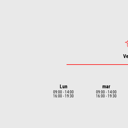
Item
1
of
4
V
Lun
mar
09:00 - 14:00
09:00 - 14:00
16:00 - 19:30
16:00 - 19:30
Item
1
of
7