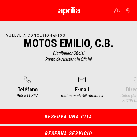
Ir al contenido principal
VUELVE A CONCESIONARIOS
MOTOS EMILIO, C.B.
Distribuidor Oficial
Punto de Asistencia Oficial
Teléfono
E-mail
Dire
968 511 307
motos.emilio@hotmail.es
Colón (Av
30205 C
Item
1
of
4
RESERVA UNA CITA
RESERVA SERVICIO