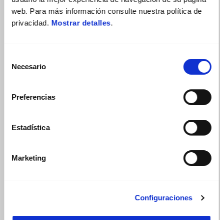
web. Para más información consulte nuestra política de
RS 457 con Financiación DreamRide Gold o 300€ de
privacidad.
Mostrar detalles
.
descuento en Accesorios
Selección
Necesario
de
consentimiento
Preferencias
Estadística
Marketing
Configuraciones