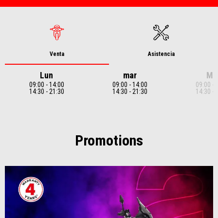
Venta
Asistencia
Lun
mar
Mi
09:00 - 14:00
09:00 - 14:00
09:00 - 
14:30 - 21:30
14:30 - 21:30
14:30 - 
Item
1
of
7
Promotions