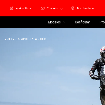
Aprilia Store
Contacto
Distribuidores
Store Motoguzzi
Distribuidores
Modelos
Configurar
Pro
VUELVE A APRILIA WORLD