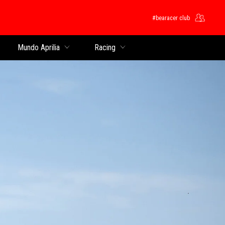
#bearacer club
pal
Mundo Aprilia
Racing