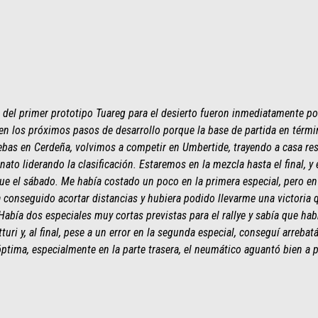
o del primer prototipo Tuareg para el desierto fueron inmediatamente p
 en los próximos pasos de desarrollo porque la base de partida en térmi
ebas en Cerdeña, volvimos a competir en Umbertide, trayendo a casa re
nato liderando la clasificación. Estaremos en la mezcla hasta el final, y
fue el sábado. Me había costado un poco en la primera especial, pero en
a conseguido acortar distancias y hubiera podido llevarme una victoria 
abía dos especiales muy cortas previstas para el rallye y sabía que ha
uri y, al final, pese a un error en la segunda especial, conseguí arrebat
ptima, especialmente en la parte trasera, el neumático aguantó bien a p