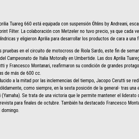
prilia Tuareg 660 está equipada con suspensión Öhlins by Andreani, es
 Sprint Filter. La colaboración con Metzeler no tuvo precio, ya que cada 
ndricas y eligieron Aprilia para desarrollar los productos de cara a una fu
s pruebas en el circuito de motocross de Riola Sardo, este fin de seman
a del Campeonato de Italia Motorally en Umbertide. Las dos Aprilia Tua
tti y Francesco Montanari, reafirmaron su condición de grandes protago
cas de más de 600 cc.
ucido a la mitad por las inclemencias del tiempo, Jacopo Cerutti se redim
idamente, como siempre, en la sexta posición de la general- tras una 
(Yamaha). Se trata de una victoria que le permite mantener el liderato d
 prevista para finales de octubre. También ha destacado Francesco Montan
l domingo.