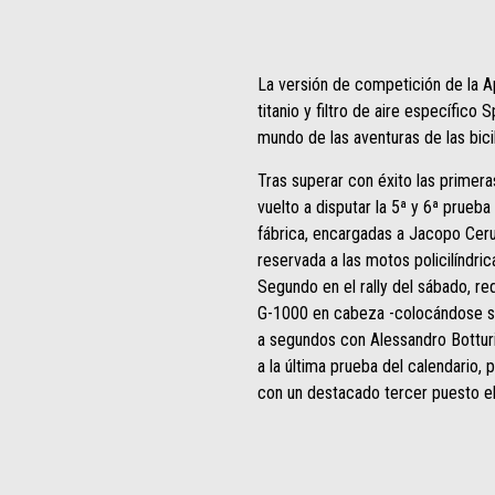
La versión de competición de la A
titanio y filtro de aire específico
mundo de las aventuras de las bicilí
Tras superar con éxito las primera
vuelto a disputar la 5ª y 6ª prueb
fábrica, encargadas a Jacopo Ceru
reservada a las motos policilíndri
Segundo en el rally del sábado, red
G-1000 en cabeza -colocándose sól
a segundos con Alessandro Botturi 
a la última prueba del calendario,
con un destacado tercer puesto e