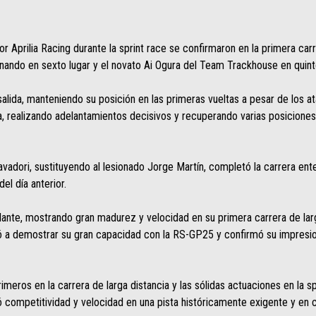
r Aprilia Racing durante la sprint race se confirmaron en la primera ca
ando en sexto lugar y el novato Ai Ogura del Team Trackhouse en quint
ida, manteniendo su posición en las primeras vueltas a pesar de los ata
ida, realizando adelantamientos decisivos y recuperando varias posicione
avadori, sustituyendo al lesionado Jorge Martín, completó la carrera ente
del día anterior.
illante, mostrando gran madurez y velocidad en su primera carrera de lar
olvió a demostrar su gran capacidad con la RS-GP25 y confirmó su impre
rimeros en la carrera de larga distancia y las sólidas actuaciones en la 
ó competitividad y velocidad en una pista históricamente exigente y en 