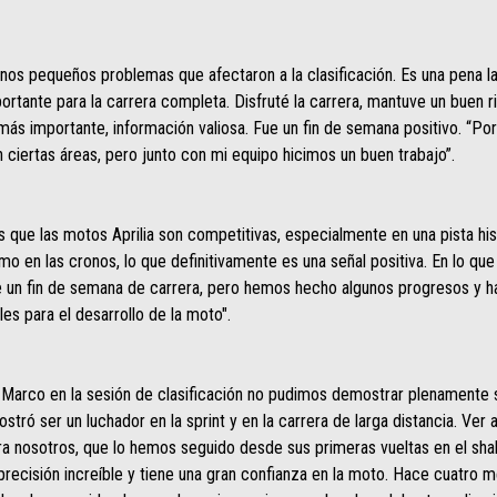
nos pequeños problemas que afectaron a la clasificación. Es una pena la s
ortante para la carrera completa. Disfruté la carrera, mantuve un buen 
ás importante, información valiosa. Fue un fin de semana positivo. “Por
ciertas áreas, pero junto con mi equipo hicimos un buen trabajo”.
ue las motos Aprilia son competitivas, especialmente en una pista his
mo en las cronos, lo que definitivamente es una señal positiva. En lo qu
ante un fin de semana de carrera, pero hemos hecho algunos progresos y 
es para el desarrollo de la moto".
on Marco en la sesión de clasificación no pudimos demostrar plenamente 
ó ser un luchador en la sprint y en la carrera de larga distancia. Ver a
para nosotros, que lo hemos seguido desde sus primeras vueltas en el s
recisión increíble y tiene una gran confianza en la moto. Hace cuatro