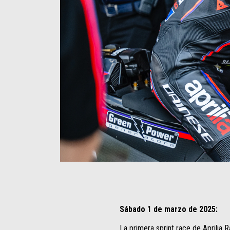
Item
Item
1
1
of
of
4
4
Sábado 1 de marzo de 2025:
La primera sprint race de Aprili