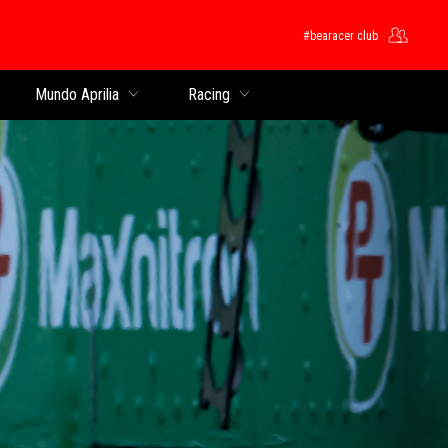
#bearacer club
pal
Mundo Aprilia
Racing