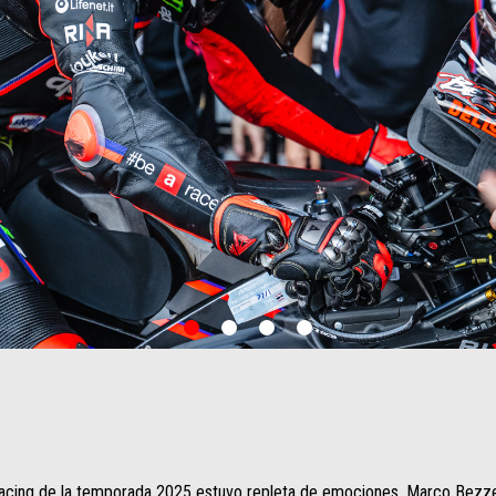
item
item
item
item
0
1
2
3
a Racing de la temporada 2025 estuvo repleta de emociones. Marco Bez