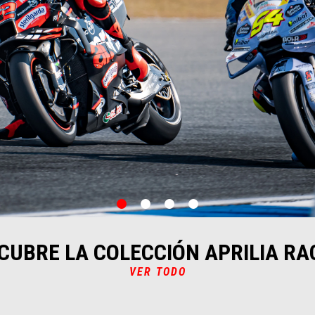
item
item
item
item
0
1
2
3
CUBRE LA COLECCIÓN APRILIA RA
VER TODO