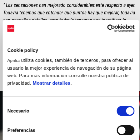
" Las sensaciones han mejorado considerablemente respecto a ayer.
Todavía tenemos que entender qué puntos hay que mejorar, todavía
son pequeños detalles, pero todavía tenemos que identificar la
dirección correcta. Fue un fin de semana interesante que aún nos
permitió recopilar información importante. Hoy he corrido detrás de
varios pilotos y varias motos, lo que me permitió identificar
nuestras fortalezas y debilidades. Sin duda, uno de los puntos a
Cookie policy
mejorar es la gestión del desgaste del neumático delantero, que por
utiliza cookies, también de terceros, para ofrecer al
Aprilia
el momento no me permite ser tan rápido como quisiera."
usuario la mejor experiencia de navegación de su página
web. Para más información consulte nuestra política de
privacidad.
Mostrar detalles
.
Selección
Necesario
de
consentimiento
Preferencias