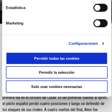
Estadística
item
item
item
item
0
1
2
3
Marketing
Item
Item
1
1
of
of
4
4
Configuraciones
TERCER PUESTO PARA ALEIX CON
UNA GRAN REMONTADA,
Permitir todas las cookies
MAVERICK NOVENO
Permitir la selección
Sábado 9 de marzo de 2024:
Gran día para Aleix Espargaró que, en la clasificación, se hizo con la
Solo usar cookies necesarias
segunda posición de la parrilla, la primera vez que Aprilia ocupa la
primera fila en el circuito de Lusail. En las primeras vueltas al sprint,
el piloto español perdió cuatro posiciones y luego se defendió de
los ataques de sus rivales. A cuatro vueltas del final, Aleix fue