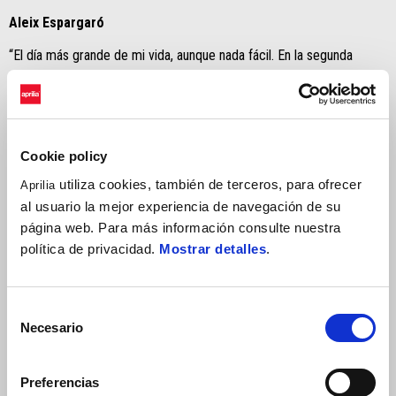
Aleix Espargaró
“El día más grande de mi vida, aunque nada fácil. En la segunda
salida, después de ver la mala caída de Bagnaia, estaba tenso y
nervioso y perdí terreno detrás de Maverick. Entonces decidí
apretar, sin pensar demasiado en el desgaste de los neumáticos ni
en los riesgos, porque tenía muchas ganas de luchar por la victoria.
Cookie policy
Cuando lo alcancé, estaba bastante claro que tenía dificultades con
el agarre y lo adelanté. Es increíble ver dos Aprilia por delante de
utiliza cookies, también de terceros, para ofrecer
Aprilia
todos. Significa que estamos creciendo, pero no debemos dejarnos
al usuario la mejor experiencia de navegación de su
engañar pensando que ya hemos llegado. Todavía tenemos que
página web. Para más información consulte nuestra
trabajar duro juntos, orgullosos de lo que estamos haciendo y todos
política de privacidad.
Mostrar detalles
.
unidos, avanzando hacia un mismo objetivo”.
Selección
Necesario
de
consentimiento
Preferencias