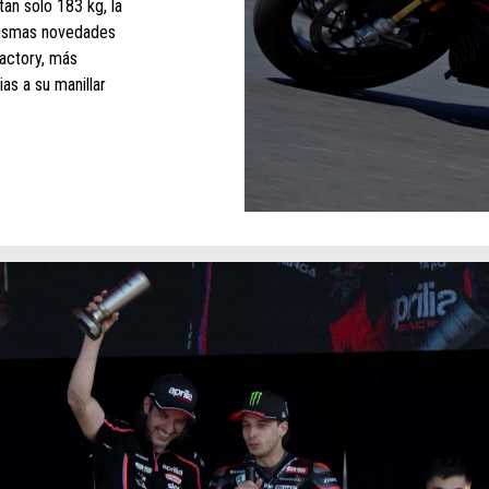
an solo 183 kg, la
mismas novedades
actory, más
ias a su manillar