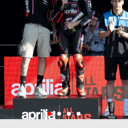
item
item
item
item
0
1
2
3