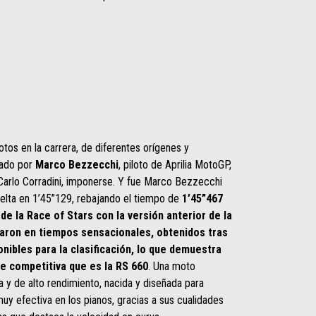
lotos en la carrera, de diferentes orígenes y
mado por
Marco Bezzecchi
, piloto de Aprilia MotoGP,
 Carlo Corradini, imponerse. Y fue Marco Bezzecchi
uelta en 1’45”129, rebajando el tiempo de
1’45”467
 de la Race of Stars con la versión anterior de la
daron en tiempos sensacionales, obtenidos tras
nibles para la clasificación, lo que demuestra
te competitiva que es la RS 660
. Una moto
a y de alto rendimiento, nacida y diseñada para
 muy efectiva en los pianos, gracias a sus cualidades