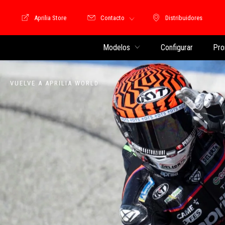
Aprilia Store
Contacto
Distribuidores
Store Motoguzzi
Distribuidores
Modelos
Configurar
Pro
VUELVE A APRILIA WORLD