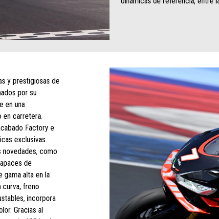
dinámicas de referencia, entre l
as y prestigiosas de
onados por su
ce en una
 en carretera.
 acabado Factory e
icas exclusivas.
as novedades, como
capaces de
e gama alta en la
n curva, freno
ustables, incorpora
lor. Gracias al