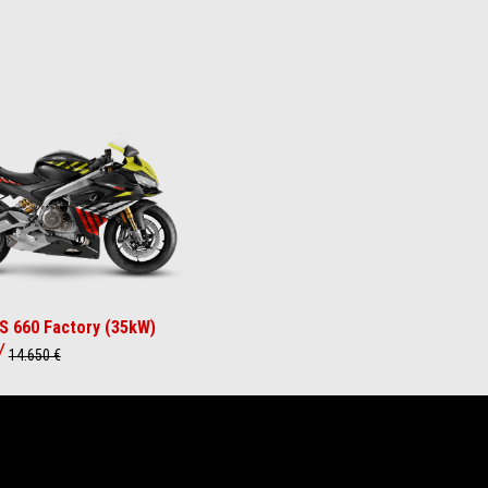
wn Yellow
RS 660 Factory (35kW)
14.650 €