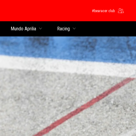
#bearacer club
pal
Mundo Aprilia
Racing