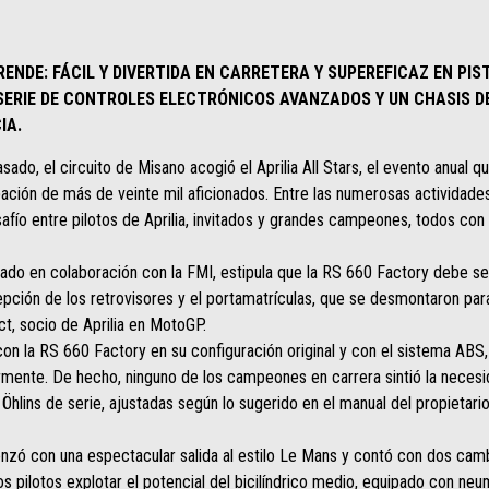
RENDE: FÁCIL Y DIVERTIDA EN CARRETERA Y SUPEREFICAZ EN PI
SERIE DE CONTROLES ELECTRÓNICOS AVANZADOS Y UN CHASIS D
IA.
ado, el circuito de Misano acogió el Aprilia All Stars, el evento anual qu
ticipación de más de veinte mil aficionados. Entre las numerosas activida
desafío entre pilotos de Aprilia, invitados y grandes campeones, todos co
orado en colaboración con la FMI, estipula que la RS 660 Factory debe s
epción de los retrovisores y el portamatrículas, que se desmontaron para
, socio de Aprilia en MotoGP.
 con la RS 660 Factory en su configuración original y con el sistema ABS,
armente. De hecho, ninguno de los campeones en carrera sintió la necesid
Öhlins de serie, ajustadas según lo sugerido en el manual del propietario
zó con una espectacular salida al estilo Le Mans y contó con dos cambi
os pilotos explotar el potencial del bicilíndrico medio, equipado con neu