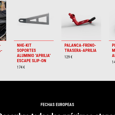
-
NHE-KIT
PALANCA-FRENO-
P
A-
SOPORTES
TRASERA-APRILIA
M
ALUMINIO 'APRILIA'
A
129 €
ESCAPE SLIP-ON
1
174 €
FECHAS EUROPEAS