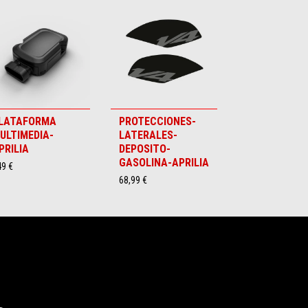
LATAFORMA
PROTECCIONES-
ULTIMEDIA-
LATERALES-
PRILIA
DEPOSITO-
GASOLINA-APRILIA
49 €
68,99 €