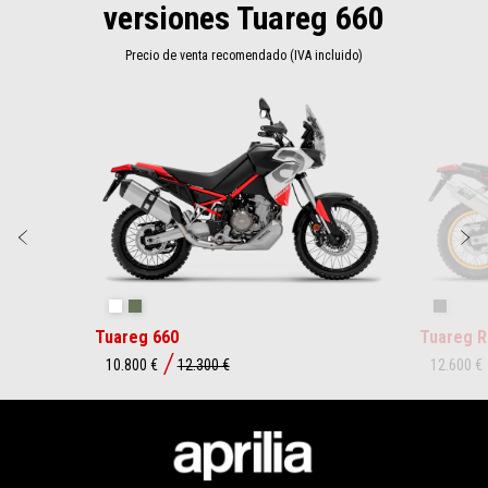
versiones Tuareg 660
Precio de venta recomendado (IVA incluido)
Item
1
of
2
Anterior
S
Hailstorm White
Tornado Green
Rally
Tuareg 660
Tuareg R
10.800 €
12.300 €
12.600 €
Pie de página