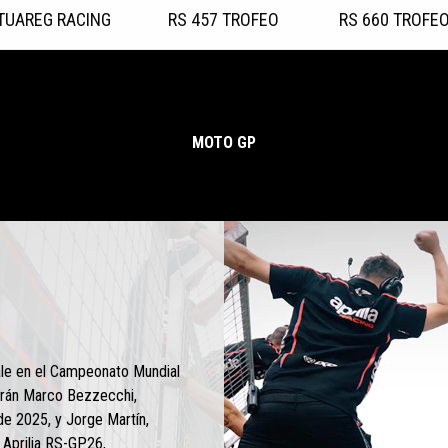
TUAREG RACING
RS 457 TROFEO
RS 660 TROFE
MOTO GP
ale en el Campeonato Mundial
rán Marco Bezzecchi,
de 2025, y Jorge Martín,
Aprilia RS-GP26,