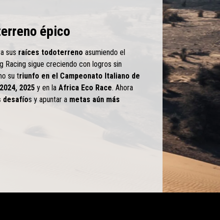
terreno épico
ra sus
raíces todoterreno
asumiendo el
 Racing sigue creciendo con logros sin
mo su t
riunfo en el Campeonato Italiano de
 2024, 2025
y en la
Africa Eco Race
. Ahora
 desafío
s y apuntar a
metas aún más