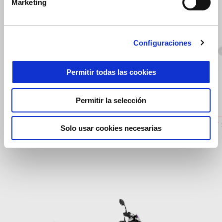
Marketing
Configuraciones
Anterior
S
Permitir todas las cookies
Permitir la selección
CUBIERTA MOTOR EN ALUMINIO
NHE-KIT 
Solo usar cookies necesarias
498,99 €
139 €
Item
1
of
2