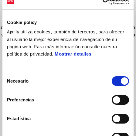
Maneta de freno delantera regulable en anodizado rojo fabricada en
aluminio mecanizado CNC. Es ajustable a la mano y al tamaño del
Cookie policy
ciclista, lo que proporciona un excelente control de la palanca de freno
utiliza cookies, también de terceros, para ofrecer
Aprilia
y maximiza la comodidad. El acabado rojo anodizado realza la estética
al usuario la mejor experiencia de navegación de su
deportiva de la moto. NB. Este artículo no es legal en la calle
página web. Para más información consulte nuestra
política de privacidad.
Mostrar detalles
.
Selección
Necesario
de
consentimiento
Preferencias
VER TODO
Estadística
Item
1
of
6