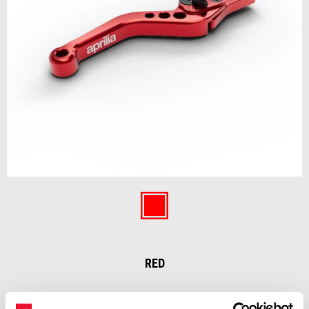
Item
1
of
Red
1
RED
39 €