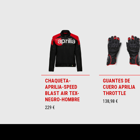
Item
1
of
6
CHAQUETA-
GUANTES DE
APRILIA-SPEED
CUERO APRILIA
BLAST AIR TEX-
THROTTLE
NEGRO-HOMBRE
138,98 €
229 €
Pie de página