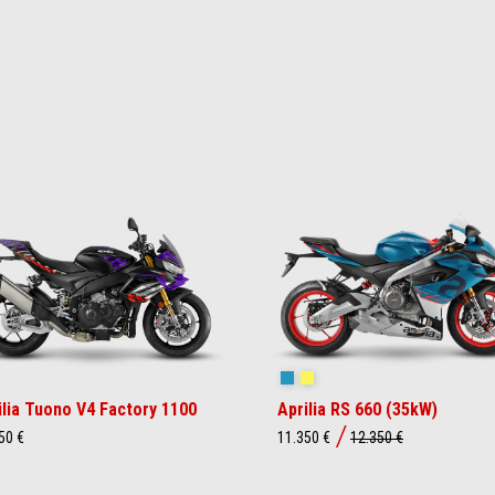
akedown Indigo
Blue Marlin
Venom Yellow
ilia Tuono V4 Factory 1100
Aprilia RS 660 (35kW)
50 €
11.350 €
12.350 €