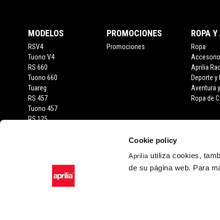
MODELOS
PROMOCIONES
ROPA Y
RSV4
Promociones
Ropa
Tuono V4
Accesori
RS 660
Aprilia Ra
Tuono 660
Deporte y
Tuareg
Aventura 
RS 457
Ropa de C
Tuono 457
RS 125
Tuono 125
SX 125
Cookie policy
RX 125
utiliza cookies, tam
Aprilia
SR GT 400
de su página web. Para má
SR GT
SXR