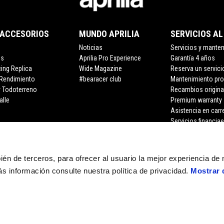
 ACCESORIOS
MUNDO APRILIA
SERVICIOS AL
Noticias
Servicios y mante
os
Aprilia Pro Experience
Garantía 4 años
cing Replica
Wide Magazine
Reserva un servici
 Rendimiento
#bearacer club
Mantenimiento pr
y Todoterreno
Recambios origina
alle
Premium warranty
Asistencia en carr
Servicios financia
bién de terceros, para ofrecer al usuario la mejor experiencia de
s información consulte nuestra política de privacidad.
Mostrar 