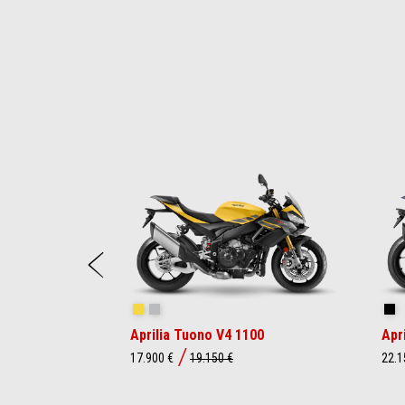
Item
1
of
22
Anterior
Scorpion Yellow
Shark Grey
Sh
Aprilia Tuono V4 1100
Apr
17.900 €
19.150 €
22.1