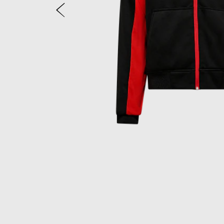
Anterior
Item
1
of
2