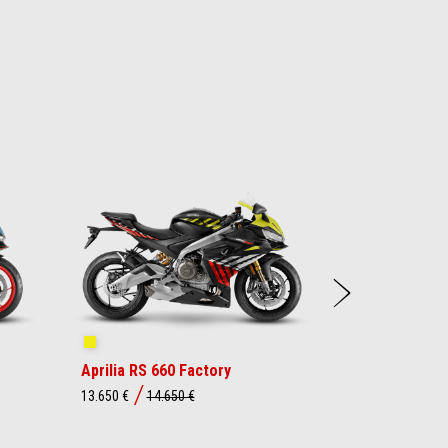
Sigui
Shakedown Yellow
Aprilia RS 660 Factory
13.650 €
14.650 €