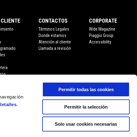
 CLIENTE
CONTACTOS
CORPORATE
nimiento
Términos Legales
Wide Magazine
Donde estamos
Piaggio Group
o
Atención al cliente
Accessibility
ogramado
Llamada a revisión
les
etera
eros
Permitir todas las cookies
 navegación
detalles
.
Permitir la selección
Solo usar cookies necesarias