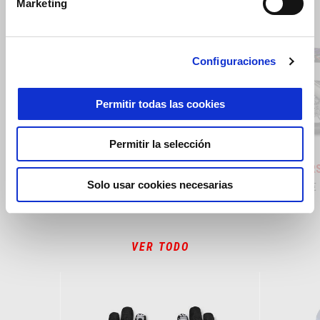
Marketing
Item
1
of
13
Configuraciones
Anterior
S
Permitir todas las cookies
Permitir la selección
Stingray Blue
Poison Yellow
Shaked
Aprilia RSV4 1100
Aprilia 
Solo usar cookies necesarias
23.150 €
29.150 €
VER TODO
Item
1
of
6