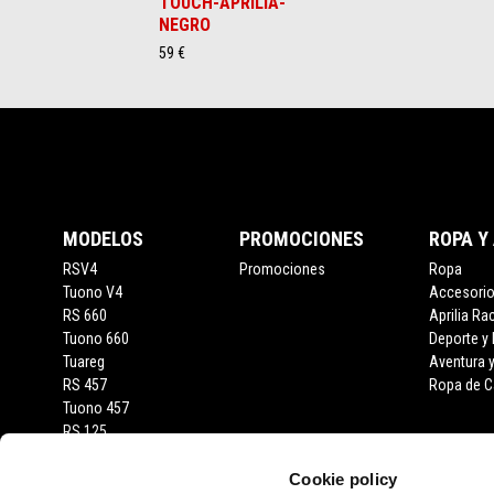
TOUCH-APRILIA-
NEGRO
59 €
Pie de página
MODELOS
PROMOCIONES
ROPA Y
RSV4
Promociones
Ropa
Tuono V4
Accesori
RS 660
Aprilia Ra
Tuono 660
Deporte y
Tuareg
Aventura 
RS 457
Ropa de C
Tuono 457
RS 125
Tuono 125
SX 125
Cookie policy