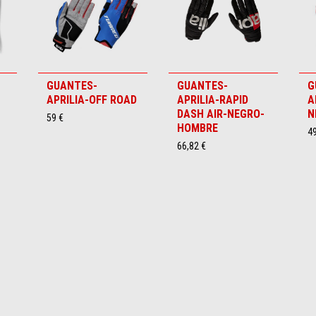
GUANTES-
GUANTES-
G
APRILIA-OFF ROAD
APRILIA-RAPID
A
DASH AIR-NEGRO-
N
59 €
HOMBRE
49
66,82 €