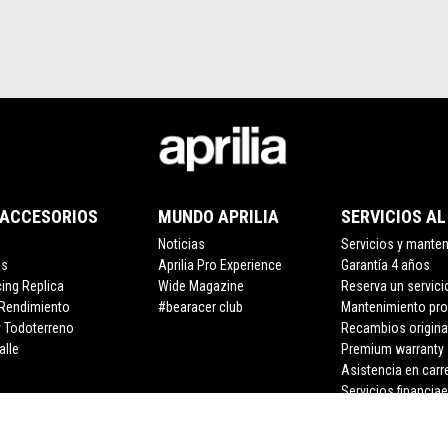
 ACCESORIOS
MUNDO APRILIA
SERVICIOS AL
Noticias
Servicios y mante
os
Aprilia Pro Experience
Garantía 4 años
cing Replica
Wide Magazine
Reserva un servici
 Rendimiento
#bearacer club
Mantenimiento pr
y Todoterreno
Recambios origina
alle
Premium warranty
Asistencia en carr
Servicios financia