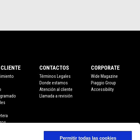
 CLIENTE
CONTACTOS
CORPORATE
nimiento
Términos Legales
Wide Magazine
Donde estamos
Piaggio Group
o
Atención al cliente
Accessibility
ogramado
Llamada a revisión
les
etera
eros
Permitir todas las cookies