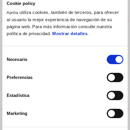
Cookie policy
utiliza cookies, también de terceros, para ofrecer
Aprilia
al usuario la mejor experiencia de navegación de su
CASCO-INTEGRAL-APRILIA-
CASCO-INTEGRAL-APRILIA-
página web. Para más información consulte nuestra
MULTIROAD-ROJO/NEGRO
OVERTAKE
política de privacidad.
Mostrar detalles
.
210 €
299 €
Selección
Necesario
de
consentimiento
Preferencias
Estadística
Marketing
CASCO-INTEGRAL-APRILIA-
CASCO-INTEGRAL-APRILIA-
THROTTLE
WHEELIE
1.049 €
159 €