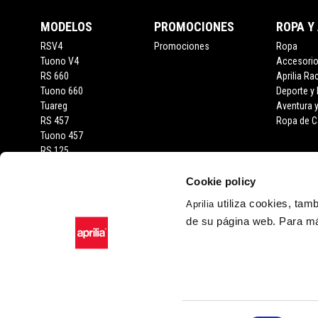
MODELOS
PROMOCIONES
ROPA Y
RSV4
Promociones
Ropa
Tuono V4
Accesori
RS 660
Aprilia Ra
Tuono 660
Deporte y
Tuareg
Aventura 
RS 457
Ropa de C
Tuono 457
RS 125
Tuono 125
SX 125
Cookie policy
RX 125
utiliza cookies, tam
Aprilia
SR GT 400
de su página web. Para má
SR GT
SXR
Facebook
Instagram
Twitter
YouTube