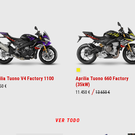
akedown Indigo
Shakedown Yellow
ilia Tuono V4 Factory 1100
Aprilia Tuono 660 Factory
(35kW)
50 €
11.450 €
13.650 €
VER TODO