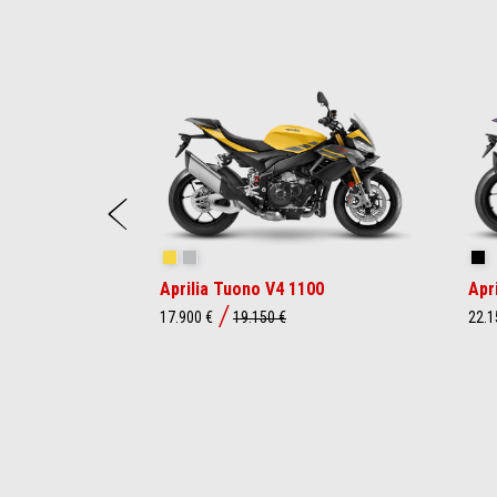
Item
1
of
5
Anterior
Scorpion Yellow
Shark Grey
Sh
Aprilia Tuono V4 1100
Apr
17.900 €
19.150 €
22.1
Item