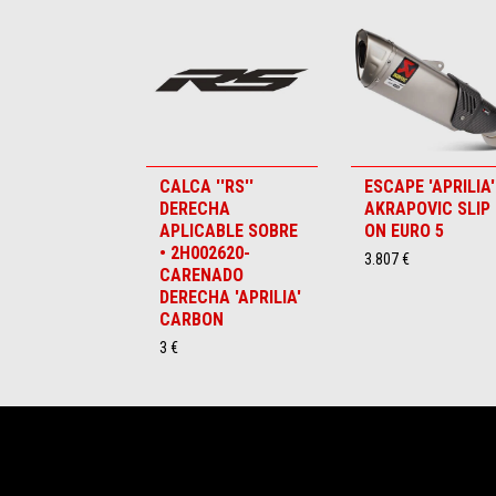
1
of
6
CALCA ''RS''
ESCAPE 'APRILIA'
DERECHA
AKRAPOVIC SLIP
APLICABLE SOBRE
ON EURO 5
• 2H002620-
3.807 €
CARENADO
DERECHA 'APRILIA'
CARBON
3 €
Pie de página