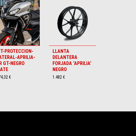
IT-PROTECCION-
LLANTA
ATERAL-APRILIA-
DELANTERA
R GT-NEGRO
FORJADA 'APRILIA'
ATE
NEGRO
4,32 €
1.482 €