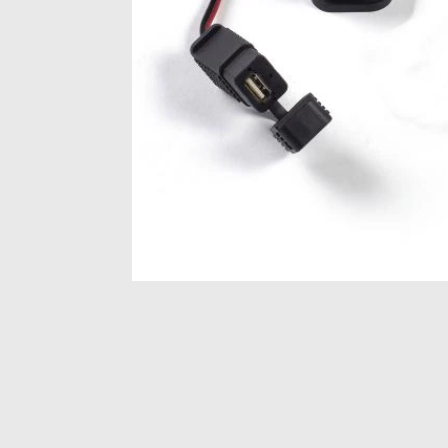
Item
1
of
1