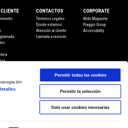
 CLIENTE
CONTACTOS
CORPORATE
nimiento
Términos Legales
Wide Magazine
Donde estamos
Piaggio Group
o
Atención al cliente
Accessibility
ogramado
Llamada a revisión
les
etera
eros
Permitir todas las cookies
 navegación
detalles
.
Permitir la selección
Solo usar cookies necesarias
ES
SELECCIONA TU SITIO WEB LOCAL