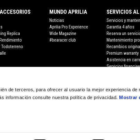
 ACCESORIOS
MUNDO APRILIA
SERVICIOS AL
Noticias
Servicios y mante
os
Aprilia Pro Experience
Garantía 4 años
cing Replica
Wide Magazine
Reserva un servici
 Rendimiento
#bearacer club
Mantenimiento pr
y Todoterreno
Recambios origina
alle
Premium warranty
Asistencia en carr
Servicios financia
bién de terceros, para ofrecer al usuario la mejor experiencia de
s información consulte nuestra política de privacidad.
Mostrar 