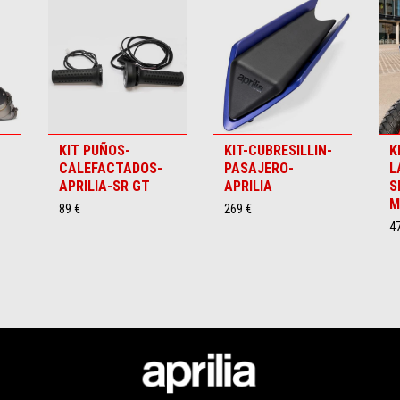
KIT PUÑOS-
KIT-CUBRESILLIN-
K
CALEFACTADOS-
PASAJERO-
L
APRILIA-SR GT
APRILIA
S
M
89 €
269 €
47