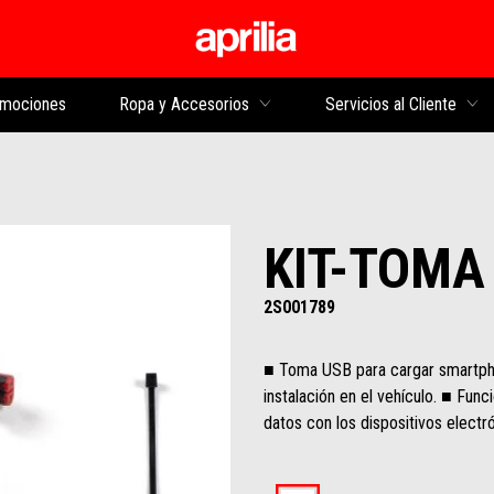
Ir al contenido princi
mociones
Ropa y Accesorios
Servicios al Cliente
KIT-TOMA
2S001789
■ Toma USB para cargar smartpho
instalación en el vehículo. ■ Func
datos con los dispositivos electró