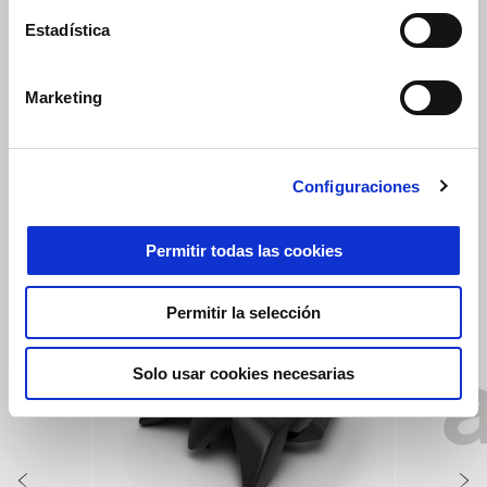
Estadística
Marketing
Configuraciones
VER TODO
Permitir todas las cookies
Item
1
of
6
Permitir la selección
Solo usar cookies necesarias
Anterior
S