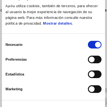
Piezas de instalación para el dispositivo Aprilia MIA que permite
utiliza cookies, también de terceros, para ofrecer
Aprilia
conectar a través de Bluetooth el teléfono inteligente (iOS o Android) a
al usuario la mejor experiencia de navegación de su
la electrónica de a bordo de la moto
página web. Para más información consulte nuestra
política de privacidad.
Mostrar detalles
.
Selección
Necesario
de
consentimiento
Preferencias
Estadística
Item
1
of
4
Marketing