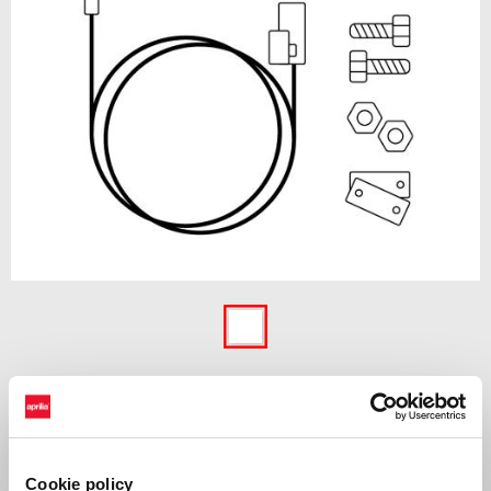
Item
1
of
1
39 €
Cookie policy