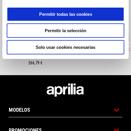
Permitir todas las cookies
Anterior
S
Permitir la selección
Solo usar cookies necesarias
ASIENTO CALEFACTADO DE ALTO
KIT CALC
CONFORT
28 €
266,79 €
Pie de página
MODELOS
PROMOCIONES