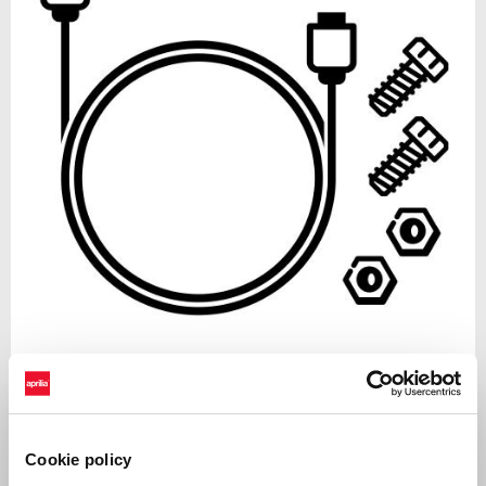
Item
1
of
Black Drift
1
Cookie policy