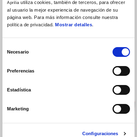
BLACK DRIFT
utiliza cookies, también de terceros, para ofrecer
Aprilia
al usuario la mejor experiencia de navegación de su
68 €
página web. Para más información consulte nuestra
política de privacidad.
Mostrar detalles
.
Selección
Necesario
de
consentimiento
Preferencias
VER TODO
Estadística
Item
1
of
Marketing
6
Configuraciones