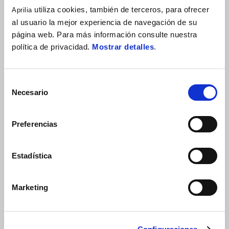
659 €
utiliza cookies, también de terceros, para ofrecer
Aprilia
al usuario la mejor experiencia de navegación de su
■ Accesorio necesario para la instalación del accesorio: • 2S001554-
página web. Para más información consulte nuestra
KIT PAREJA BOLSAS LATERALES 'APRILIA'
política de privacidad.
Mostrar detalles
.
Selección
Necesario
de
consentimiento
Preferencias
Estadística
VER TODO
Item
1
Marketing
of
6