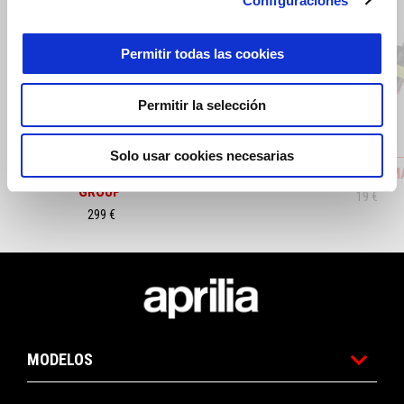
Configuraciones
Permitir todas las cookies
Anterior
S
Permitir la selección
Solo usar cookies necesarias
FAROS-LED-ANTINIEBLA-'PIAGGIO
KIT-TOM
GROUP'
19 €
299 €
Pie de página
MODELOS