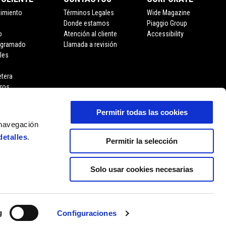
nimiento
Términos Legales
Wide Magazine
Donde estamos
Piaggio Group
o
Atención al cliente
Accessibility
ogramado
Llamada a revisión
les
etera
eros
Permitir todas las cookies
 navegación
detalles
.
Permitir la selección
Solo usar cookies necesarias
ES
SELECCIONA TU SITIO WEB LOCAL
g
Configuraciones
11 P. Iva 01551260506