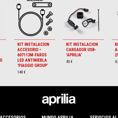
KIT INSTALACION
KIT INSTALACION
K
ACCESORIO •
CARGADOR USB-
A
607113M-FAROS
'APRILIA'
2
NO
LED ANTINIEBLA
43 €
4,
'PIAGGIO GROUP'
140 €
 ACCESORIOS
MUNDO APRILIA
SERVICIOS AL