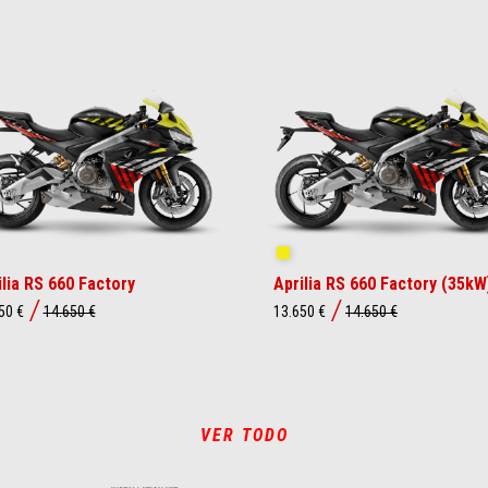
akedown Yellow
Shakedown Yellow
ilia RS 660 Factory
Aprilia RS 660 Factory (35kW
50 €
14.650 €
13.650 €
14.650 €
VER TODO