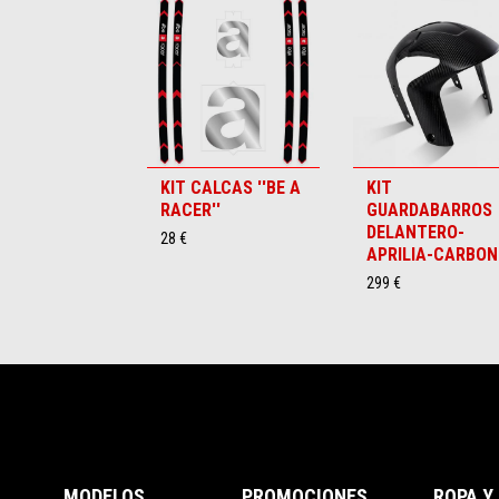
1
of
6
KIT CALCAS ''BE A
KIT
RACER''
GUARDABARROS
DELANTERO-
28 €
APRILIA-CARBO
299 €
Pie de página
MODELOS
PROMOCIONES
ROPA Y