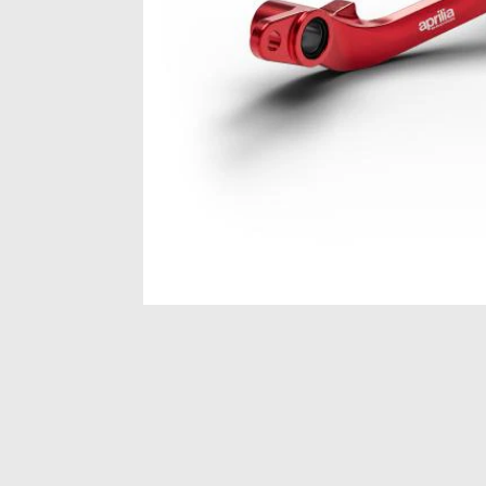
Item
1
of
1