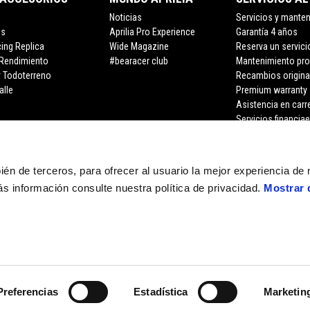
Noticias
Servicios y mante
os
Aprilia Pro Experience
Garantía 4 años
cing Replica
Wide Magazine
Reserva un servici
 Rendimiento
#bearacer club
Mantenimiento pr
y Todoterreno
Recambios origina
alle
Premium warranty
Asistencia en carr
Servicios financia
bién de terceros, para ofrecer al usuario la mejor experiencia de
s información consulte nuestra política de privacidad.
Mostrar 
Preferencias
Estadística
Marketin
e legale Viale Rinaldo Piaggio, 25 56025 Pontedera (PI) Tel. +39 0587.2721