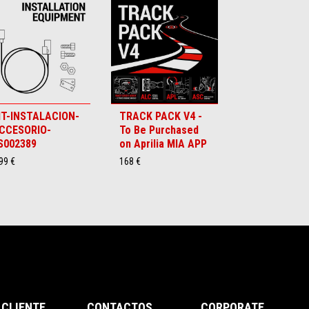
IT-INSTALACION-
TRACK PACK V4 -
CCESORIO-
To Be Purchased
S002389
on Aprilia MIA APP
99 €
168 €
 CLIENTE
CONTACTOS
CORPORATE