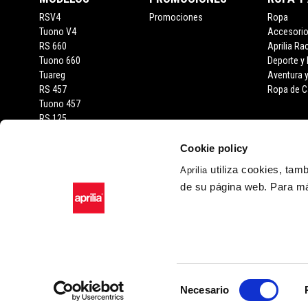
RSV4
Promociones
Ropa
Tuono V4
Accesori
RS 660
Aprilia Ra
Tuono 660
Deporte y
Tuareg
Aventura 
RS 457
Ropa de C
Tuono 457
RS 125
Tuono 125
SX 125
Cookie policy
RX 125
utiliza cookies, tam
Aprilia
SR GT 400
de su página web. Para má
SR GT
SXR
Facebook
Instagram
Twitter
YouTube
Selección
Necesario
de
Piaggio & C. SpA Sed