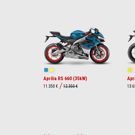
Item
1
of
4
Blue Marlin
Venom Yellow
Sh
Aprilia RS 660 (35kW)
Apr
11.350 €
12.350 €
13.6
Item