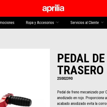
Ir al contenido princi
mociones
Ropa y Accesorios
Servicios al Cliente
PEDAL DE
TRASERO
2S002390
Pedal de freno mecanizado por CNC
anodizado en rojo. Proporciona un
acabado anodizado evita la corros