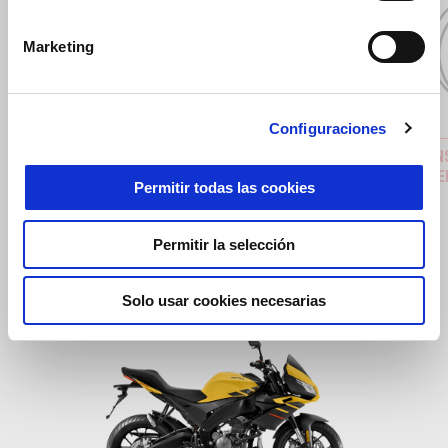
Anterior
S
Marketing
Configuraciones
CABALLETE-CENTRAL-APRILIA
GPS SEN
EQUIPME
199 €
Permitir todas las cookies
5 €
Permitir la selección
Solo usar cookies necesarias
Item
1
of
1