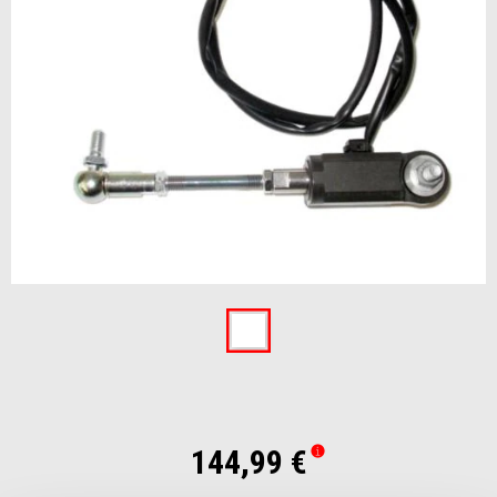
Item
1
of
1
144,99 €