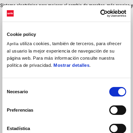
Sistema electrónico para mejorar el cambio de marchas, más preciso y
rápido, evitando el uso de la palanca del embrague.
Cookie policy
utiliza cookies, también de terceros, para ofrecer
Aprilia
al usuario la mejor experiencia de navegación de su
página web. Para más información consulte nuestra
política de privacidad.
Mostrar detalles
.
VER TODO
Selección
Necesario
de
Item
1
of
consentimiento
6
Preferencias
Estadística