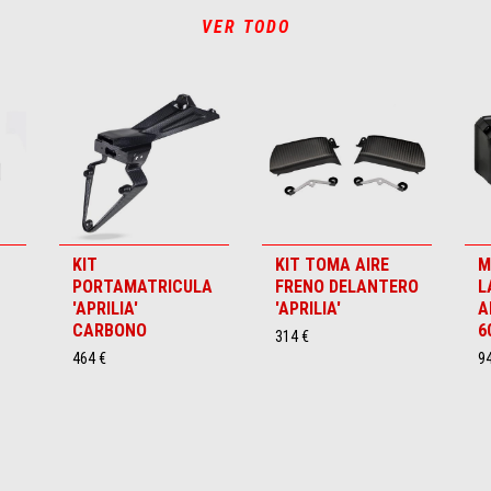
VER TODO
KIT
KIT TOMA AIRE
M
PORTAMATRICULA
FRENO DELANTERO
L
'APRILIA'
'APRILIA'
A
CARBONO
6
314 €
464 €
9