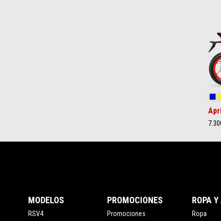
Item
1
of
2
Co
Apr
7.30
Pie de página
MODELOS
PROMOCIONES
ROPA Y
RSV4
Promociones
Ropa