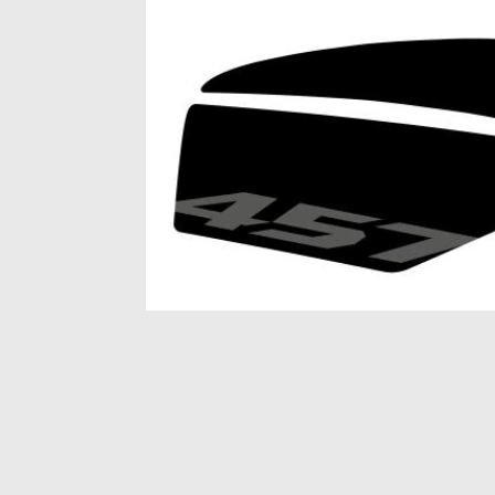
Item
1
of
1