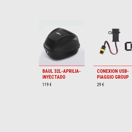
Item
1
of
6
BAUL 32L-APRILIA-
CONEXION USB-
INYECTADO
PIAGGIO GROUP
119 €
29 €