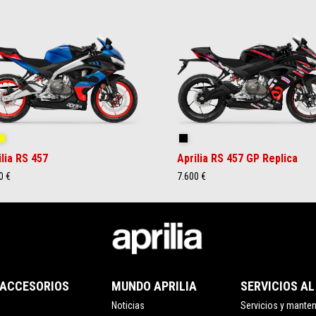
ral Snake Blue
Arsenic Yellow
Replica
ilia RS 457
Aprilia RS 457 GP Replica
0 €
7.600 €
 ACCESORIOS
MUNDO APRILIA
SERVICIOS AL
Noticias
Servicios y mante