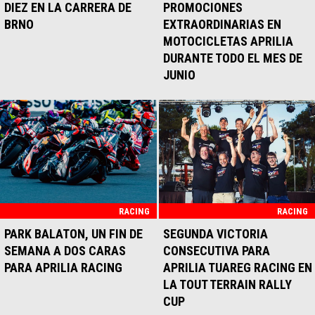
DIEZ EN LA CARRERA DE
PROMOCIONES
BRNO
EXTRAORDINARIAS EN
MOTOCICLETAS APRILIA
DURANTE TODO EL MES DE
JUNIO
RACING
RACING
PARK BALATON, UN FIN DE
SEGUNDA VICTORIA
SEMANA A DOS CARAS
CONSECUTIVA PARA
PARA APRILIA RACING
APRILIA TUAREG RACING EN
LA TOUT TERRAIN RALLY
CUP