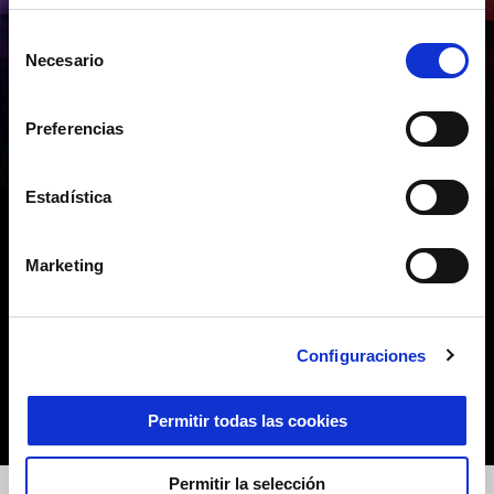
Selección
Necesario
de
consentimiento
Preferencias
Estadística
SUPER SUMMER
Marketing
Descubre el mundo Aprilia y explora nuestras ofertas
exclusivas.
Configuraciones
DESCUBRE MÁS
Permitir todas las cookies
Permitir la selección