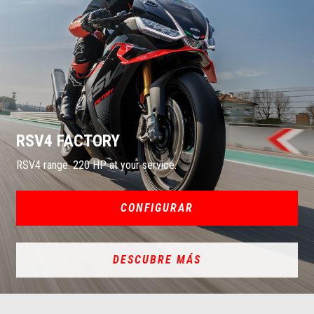
RSV4 FACTORY
RSV4 range. 220 HP at your service.
CONFIGURAR
DESCUBRE MÁS