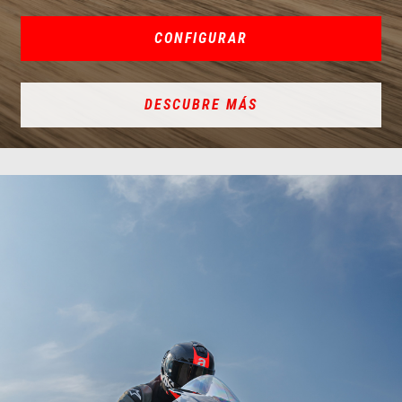
CONFIGURAR
DESCUBRE MÁS