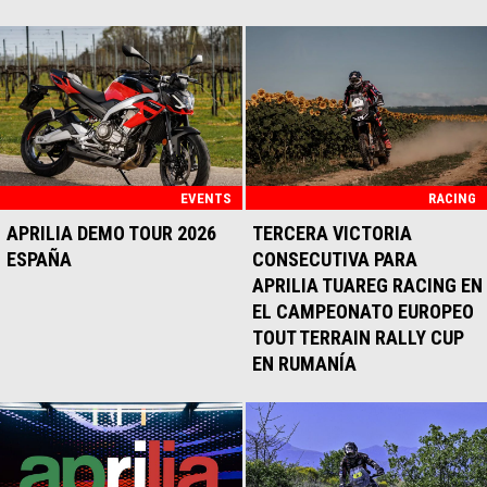
EVENTS
EVENTS
NEWS
RACING
RACING
RACING
RACING
RACING
NEWS
DEALER NEWS
NEWS
EVENTS
RACING
EVENTS
EVENTS
EVENTS
EVENTS
EVENTS
EVENTS
EVENTS
EVENTS
EVENTS
EVENTS
RACING
RACING
RACING
RACING
RACING
RACING
RACING
DEALER
RACING
RACING
RACING
RACING
RACING
RACING
RACING
RACING
RACING
RACING
RACING
RACING
RACING
RACING
RACING
RACING
RACING
RACING
RACING
RACING
RACING
RACING
RACING
RACING
RACING
RACING
RACING
RACING
RACING
RACING
RACING
RACING
RACING
RACING
RACING
RACING
RACING
RACING
RACING
RACING
RACING
RACING
RACING
RACING
RACING
RACING
RACING
RACING
RACING
RACING
RACING
RACING
RACING
RACING
RACING
RACING
RACING
RACING
RACING
RACING
RACING
RACING
RACING
RACING
RACING
RACING
RACING
RACING
RACING
RACING
RACING
RACING
RACING
RACING
NEWS
NEWS
NEWS
NEWS
NEWS
NEWS
NEWS
NEWS
NEWS
NEWS
NEWS
NEWS
UN MUGELLO RÉCORD PARA
FOURTH PLACE FOR
APRILIA RACING DOMINA LE
APRILIA DAYS
APRILIA RACING: VICTORIA
APRILIA RACING DOMINA
APRILIA TUAREG RACING
300 VECES APRILIA RACING
MARCO BEZZECCHI DOMINA
Meet & Greet Aprilia Racing
NUEVO CONCESIONARIO
DOS APRILIAS ENTRE LOS
MÁS DE VEINTE MIL
NUEVO CONCESIONARIO
DOMINGO DE REMONTADA
MARCO BEZZECCHI
APRILIA TUAREG DEMO
DOS RS-GP25 ENTRE LOS
VUELVEN LOS APRILIA ALL
APRILIA TUAREG RACING
MEJOR STREETBIKE LIGERA:
Dos Aprilia entre los diez
Carrera cuesta arriba para
Dos Aprilia entre los 10
APRILIA RSV4 X ex3ma
CARRERA AMARGA PARA
TOP TEN PARA APRILIA
APRILIA RS 660 SIGUE
LA APRILIA RS 600 SE
CARRERA COMPLICADA
SIMPLY THE BEZ. MARCO
MÁS DE VEINTE MIL
Tres Aprilia entre los diez
MOTOAMERICA: DOBLE
BAYMOTO Y PIAGGIO GROUP
MotoGP Village
FIN DE SEMANA POSITIVO
EDOARDO COLOMBI LOGRA
NOVENA POSICIÓN PARA
BATMAV CONQUISTA LA
VIÑALES TRIUNFA EN EL
MOTOAMERICA, DOBLETE
El rallysta que llevamos
APRILIA REINA DEL
INCREÍBLE REMONTADA DE
OCTAVO PUESTO FINAL
PROTAGONISTA
¡La Tuono V4 Factory no
NEW SR GT REPLICA
MAVERICK VIÑALES QUINTO
Ya salió "Love Like This" by
NUEVO CONCESIONARIO
FIN DE SEMANA DIFÍCIL
EN UMBERTIDE JACOPO
LA TUAREG 660 DOMINA EN
QUINTO PUESTO PARA
MAVERICK Y ALEIX
Grande Prémio TISSOT de
Aprilia Racing vuelve al off
APRILIA TUAREG DEMO
EL EVENTO ESPECIAL DE
EN JEREZ, CUARTO PODIO
APRILIA PROTAGONISTA EN
Aprilia X 250TH
APRILIA BATE UN RÉCORD
APRILIA RACING: UN 2026
CAMPEONES DE
Aprilia RSV4 X-GP
APRILIA RACING Y JACOPO
TRES APRILIAS ENTRE LOS
LA APRILIA RS 660
GOD SAVE THE BEZ
APRILIA ENTRE LOS 9
APRILIA RACING TERMINA
NUEVO CONCESIONARIO
LAS NUEVAS APRILIA RS
APRILIA RACING INICIA
APRILIA TUAREG RACING
LORENZO SAVADORI JUNTO
Aprilia Racing cierra 2024
Dos Aprilia en el top 10 en
Bleu Mode por Aprilia
Tres Aprilia entre los diez
La Aprilia RS 660 conquista
CARRERA DIFÍCIL PARA
APRILIA RACING
DOBLETE PARA APRILIA
LA APRILIA RS 660 VUELVE
TOP 5 PARA APRILIA
APRILIA RSV4 GANA EN
BIENVENIDO JORGE
APRILIA TUAREG RACING
LA APRILIA RS660
ÚNETE A NOSOTROS EN LA
NUEVO DESAFÍO PARA
Grazie Capitano
MAVERICK Y ALEIX
APRILIA TUAREG DEMO
LA TEMPORADA APRILIA
ALEIX E MAVERICK EN LA
Tuareg Experience Baja: off
APRILIA TUAREG GANA EL
CARRERA COMPLICADA
CARRERA EN PHILLIP
QUINTO LUGAR PARA ALEIX
LAS APRILIAS, RÁPIDAS EN
APRILIA TUAREG EN EL
CIRCUITO DE CATALUNYA –
APRILIA RACING AL
¡PODIUM! ALEIX TERCERO
ALEIX SALVA UN FIN DE
LA APRILIA TUAREG 660
ALEIX HITS THE TOP-5 IN
APRILIA ALL STARS 2023
RED BULL GRAND PRIX OF
APRILIA LO HACE YA BIEN
APRILIA RACING
APRILIA RACING IN A
MANS CON UN TRIPLETE
EN EL SPRINT DE AUSTIN Y
EN BRASIL: PODIO EN LA
ARRANCA LA TEMPORADA
EL SÁBADO EN MISANO
@Barcelona
DEL GRUPO PIAGGIO EN
DIEZ PRIMEROS EN LA
PERSONAS DE TODA
DEL GRUPO PIAGGIO EN
PARA APRILIA RACING EN
REGRESA AL SEXTO LUGAR
TOUR | ESPAÑA
SEIS PRIMEROS EN
STARS
PREPARADA PARA LA
APRILIA RS 457
primeros en la carrera
Aprilia Racing en Motegi
primeros en la carrera de
APRILIA RACING EN
RACING EN AUSTRIA
GANANDO EN LA BRITISH
MANTIENE INVICTA EN EL
PARA APRILIA EN
BEZZECCHI CON APRILIA
PERSONAS EN MISANO
primeros en el sprint de
VICTORIA PARA APRILIA
UNEN SUS CAMINOS EN
PARA APRILIA EN
UN DOBLETE EN SU DEBUT
MAVERICK VIÑALES EN
CIUDAD DE COTAM
SPRINT PERO DOMINGO
DE APRILIA EN DAYTONA
dentro: Tuareg 660 y Klaus
DESIERTO
MAVERICK
PARA ALEIX TRAS SER
INCONFORMISTA EN
tiene comparación!
EN MISANO
Zayn
DEL GRUPO PIAGGIO EN
PARA APRILIA
CERUTTI TOMA UN PRIMER
EL MOTORALLY ITALIANO Y
ALEIX EN ESPAÑA
FINALIZAN EL GP DE
Portugal
road
DAYS [ESPAÑA]
OPEN DOORS SE
CONSECUTIVO EN LA
EL MUNDO: ÉXITO EN
AL IMPONERSE EN
IMPRESIONANTE
MOTORALLY 2025
CERUTTI JUNTOS HASTA
10 PRIMEROS EN LA
FACTORY VUELA EN MISANO
MEJORES EN LA CAÓTICA
ENTRE LOS NUEVE
DEL GRUPO PIAGGIO EN
660 Y RS 660 FACTORY YA
OFICIALMENTE LA
ESCRIBE UNA PÁGINA DE LA
A APRILIA RACING POR DOS
con un quinto puesto
Phillip Island
Apparel & Lifestyle
primeros en la carrera de
América
APRILIA EN ARAGÓN
PROTAGONISTA EN
TUAREG RACING EN LA
A GANAR EN SUPERBIKE
RACING EN ASSEN
SPA-FRANCORCHAMPS EN
IMPARABLE EN EL HELLAS
CONTINÚA GANANDO EN EL
TRIBUNA DE APRILIA
APRILIA TUAREG RACING EN
LOGRARON UN DOBLE TOP
TOUR | [SPAIN]
TUAREG RACING 2024
TOP-10 EN EL GP DEL QATAR
road en Baja California
CAMPEONATO ITALIANO DE
PARA APRILIA EN MALASIA
ISLAND
EN EL CAOS JAPONÉS DE
EL CIRCUITO BUDDH, PERO
PODIO DEL RALLY
CARRERA
GOODWOOD FESTIVAL OF
EN ASSEN
SEMANA DIFÍCIL
VUELVE A ASOMBRAR
FRANCE, VINALES OUT
THE AMERICAS
EN SEPANG
CAOTIC RACE IN
HISTÓRICO
UN EXTRAORDINARIO
SPRINT Y EXTRAORDINARIO
2026
ALICANTE
CARRERA DE MOTORLAND
EUROPA, EN MISANO PARA
ALBACETE
JEREZ
EN LA CARRERA EN EE.UU.
BURIRAM
AFRICA ECO RACE 2025
tailandesa
Mandalika
MISANO
SUPERBIKE
SUPERBIKE BRITÁNICO
SACHSENRING
RACING A PARTIR DE 2025
PARA EL FESTIVAL APRILIA
Mugello. Aleix Espargaró
RS660 EN BARBER PARK
REUS
BARCELONA.
EN EL BSB
JEREZ
AMARGO PARA APRILIA
Nennewitz
PENALIZADO
MANDALIKA
SEVILLA
Y UN SEGUNDO LUGAR
EL CAMPEONATO RAID TT
ARGENTINA
CELEBRARÁ DESDE EL 18 AL
CARRERA PARA APRILIA
MOTOAMÉRICA, PRIMER
BURIRAM: DE LA
2027
CARRERA DE MUGELLO
CARRERA DE LE MANS
PRIMEROS EN LA CARRERA
VALLADOLID
ESTÁN AQUÍ
TEMPORADA 2025 EN
HISTORIA DE LA AFRICA
AÑOS MÁS
Misano
SILVERSTONE
BAJA ARAGÓN
BRITÁNICA
EWC
RALLY RAID
BSB EN DONINGTON PARK
EL HELLAS RALLY RAID
10 EN FRANCIA
INICIA YA
MOTORALLY EN SU DEBUT
MOTEGI
SE PIERDEN EL BUEN
TRANSANATOLIA
SPEED
MONTMELÓ
DOBLETE EN CARRERA
DOBLETE EN LA CARRERA
ARAGÓN
LA EDICIÓN MÁS
ALL STARS
celebra 328 GP en un
23 DE MAYO
RACING Y CUATRO
PODIO EN SPORTBIKE Y UN
REMONTADA DEL SÁBADO
DE QATAR
BURIRAM
ECO RACE POR SEGUNDO
RESULTADO
ESPECTACULAR DE LA
domingo ajetreado
APRILIAS ENTRE LOS SEIS
RENDIMIENTO SÓLIDO EN EL
AL DOMINIO DEL DOMINGO
AÑO CONSECUTIVO
HISTORIA DEL APRILIA ALL
PRIMEROS.
EWC
EVENTS
RACING
STARS
APRILIA DEMO TOUR 2026
TERCERA VICTORIA
ESPAÑA
CONSECUTIVA PARA
APRILIA TUAREG RACING EN
EL CAMPEONATO EUROPEO
TOUT TERRAIN RALLY CUP
EN RUMANÍA