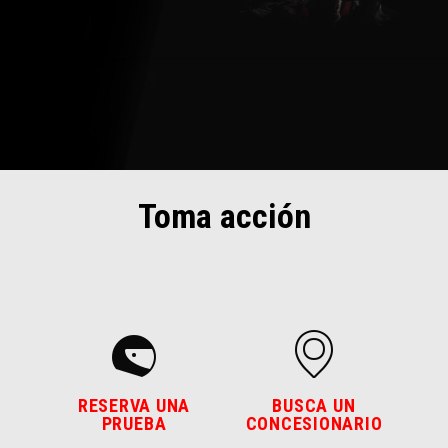
Toma acción
RESERVA UNA
BUSCA UN
PRUEBA
CONCESIONARIO