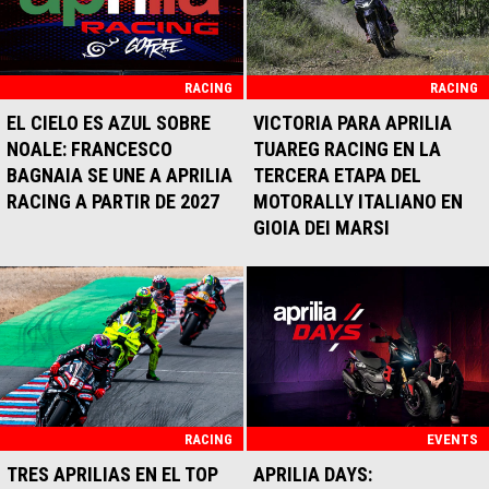
RACING
RACING
EL CIELO ES AZUL SOBRE
VICTORIA PARA APRILIA
NOALE: FRANCESCO
TUAREG RACING EN LA
BAGNAIA SE UNE A APRILIA
TERCERA ETAPA DEL
RACING A PARTIR DE 2027
MOTORALLY ITALIANO EN
GIOIA DEI MARSI
RACING
EVENTS
TRES APRILIAS EN EL TOP
APRILIA DAYS: