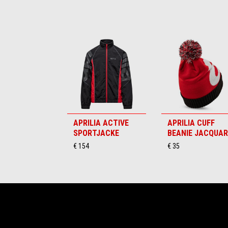
Item
1
of
6
APRILIA ACTIVE
APRILIA CUFF
SPORTJACKE
BEANIE JACQUA
€ 154
€ 35
Footer