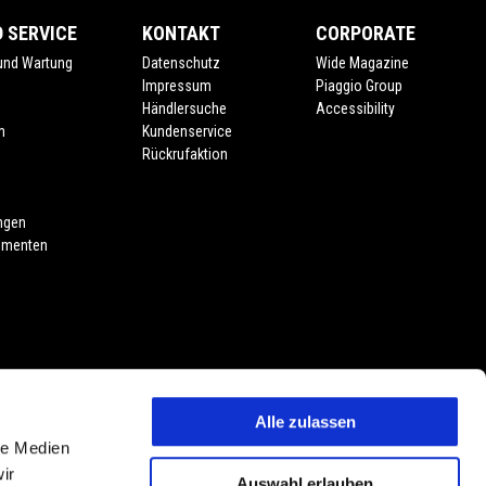
 SERVICE
KONTAKT
CORPORATE
 und Wartung
Datenschutz
Wide Magazine
Impressum
Piaggio Group
Händlersuche
Accessibility
m
Kundenservice
Rückrufaktion
ngen
umenten
Alle zulassen
le Medien
oduktmerkmalen, Dekore oder Sitzbankfarben vorbehalten. Abweichungen
ir
Auswahl erlauben
vorbehalten. PIAGGIO & C. S.p.A. behält sich jederzeit das Recht