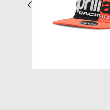
Zurück
Item
1
of
2