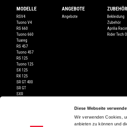
MODELLE
ANGEBOTE
ZUBEHÖ
RSV4
Angebote
Bekleidung
Tuono V4
Zubehör
RS 660
Aprilia Raci
Tuono 660
Rider Tech Ou
Tuareg
RS 457
Tuono 457
RS 125
Tuono 125
SX 125
RX 125
SR GT 400
SR GT
SXR
Diese Webseite verwende
RECHTLICHER HINWEIS
Wir verwenden Cookies, um
Die abgebildeten Fahrzeuge und Zubehörartikel dienen nur zur Darstel
anbieten zu können und di
von Farbtönen in der Serienausstattung gegenüber der Wiedergabe in Bild 