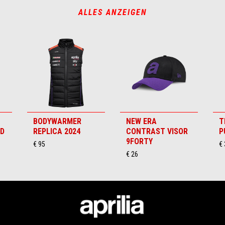
ALLES ANZEIGEN
BODYWARMER
NEW ERA
T
RD
REPLICA 2024
CONTRAST VISOR
P
9FORTY
€ 95
€ 
€ 26