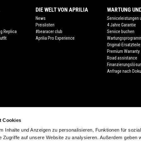
R
DIE WELT VON APRILIA
WARTUNG UND
News
Serviceleistungen
Preislisten
4 Jahre Garantie
ng Replica
#bearacer club
Service buchen
tfit
Aprilia Pro Experience
Wartungsprogram
Original-Ersatzteile
Premium Warranty
Road assistance
Finanzierungslösu
Anfrage nach Dok
t Cookies
 Inhalte und Anzeigen zu personalisieren, Funktionen für sozia
lung der Farbe. Verfügbarkeiten, eventuelle Abweichungen von Ausstattung, Pr
e Zugriffe auf unsere Website zu analysieren. Außerdem geben w
sind möglich. Druckfehler, Farbfehler, Irrtümer, Änderungen und Auslaufartikel 