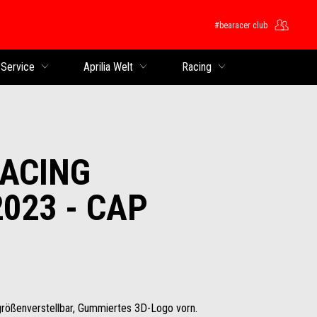
#bearacer club
 Service
Aprilia Welt
Racing
RACING
023 - CAP
größenverstellbar, Gummiertes 3D-Logo vorn.