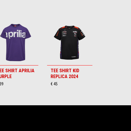
EE SHIRT APRILIA
TEE SHIRT KID
URPLE
REPLICA 2024
39
€ 45