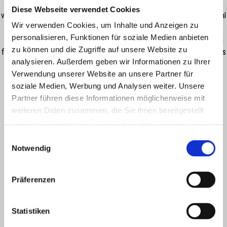
Verstellbarer Vorderradbremshebel - aus Billet-Aluminium. Entwickelt
Diese Webseite verwendet Cookies
von Aprilia-Testfahrern auf der Suche nach maximalem Komfort sowohl
Wir verwenden Cookies, um Inhalte und Anzeigen zu
auf der Rennstrecke. Dank seines Designs und der zahlreichen
personalisieren, Funktionen für soziale Medien anbieten
Einstellmöglichkeiten kann der Fahrer seine optimale Betriebsposition
zu können und die Zugriffe auf unsere Website zu
finden. Er ist mit einem Gelenk ausgestattet, das im Falle eines Sturzes
analysieren. Außerdem geben wir Informationen zu Ihrer
ein Verbiegen des Hebels ermöglicht, um einen möglichen Bruch zu
Verwendung unserer Website an unsere Partner für
vermeiden. For race use only.
soziale Medien, Werbung und Analysen weiter. Unsere
Partner führen diese Informationen möglicherweise mit
weiteren Daten zusammen, die Sie ihnen bereitgestellt
haben oder die sie im Rahmen Ihrer Nutzung der Dienste
gesammelt haben.
Einwilligungsauswahl
Notwendig
Präferenzen
ALLES ANZEIGEN
Statistiken
Item
1
of