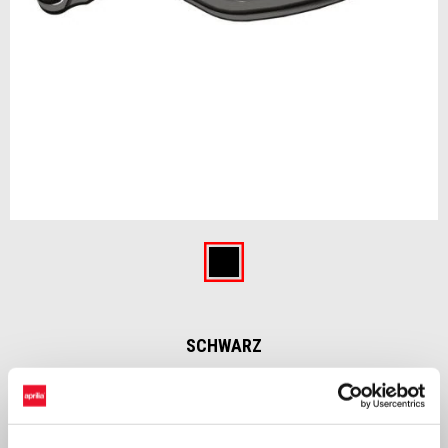
Item
1
of
Schwarz
1
SCHWARZ
€ 199