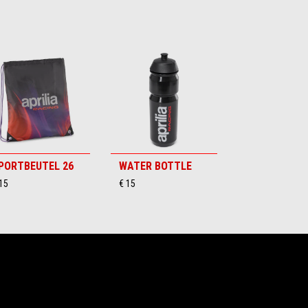
PORTBEUTEL 26
WATER BOTTLE
15
€ 15