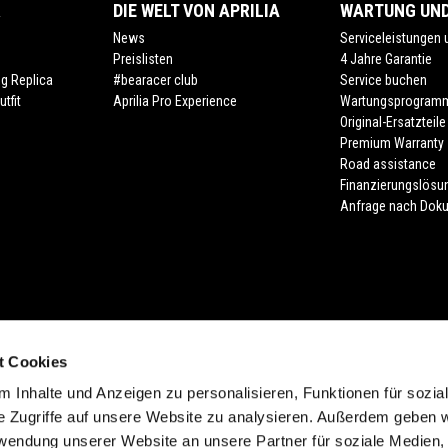
R
DIE WELT VON APRILIA
WARTUNG UND
News
Serviceleistungen
Preislisten
4 Jahre Garantie
ng Replica
#bearacer club
Service buchen
tfit
Aprilia Pro Experience
Wartungsprogram
Original-Ersatzteile
Premium Warranty
Road assistance
Finanzierungslösu
Anfrage nach Dok
t Cookies
 Inhalte und Anzeigen zu personalisieren, Funktionen für sozia
lung der Farbe. Verfügbarkeiten, eventuelle Abweichungen von Ausstattung, Pr
e Zugriffe auf unsere Website zu analysieren. Außerdem geben w
sind möglich. Druckfehler, Farbfehler, Irrtümer, Änderungen und Auslaufartikel 
rwendung unserer Website an unsere Partner für soziale Medien