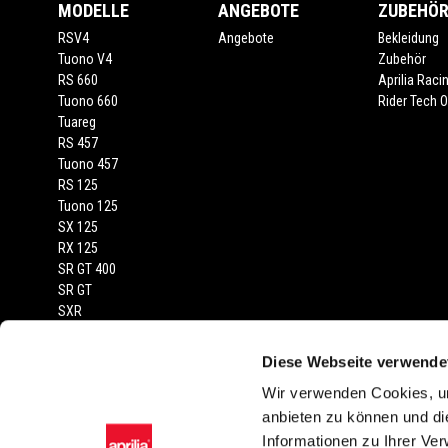
MODELLE
ANGEBOTE
ZUBEHÖ
RSV4
Angebote
Bekleidung
Tuono V4
Zubehör
RS 660
Aprilia Raci
Tuono 660
Rider Tech Ou
Tuareg
RS 457
Tuono 457
RS 125
Tuono 125
SX 125
RX 125
SR GT 400
SR GT
SXR
Diese Webseite verwende
RECHTLICHER HINWEIS
Wir verwenden Cookies, um
Die abgebildeten Fahrzeuge und Zubehörartikel dienen nur zur Darstel
anbieten zu können und di
von Farbtönen in der Serienausstattung gegenüber der Wiedergabe in Bild 
Informationen zu Ihrer Ve