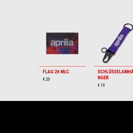
Item
1
of
6
FLAG 26 MLC
SCHLÜSSELAMH
NGER
€ 20
€ 10
Footer