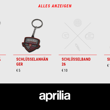
ALLES ANZEIGEN
Ä
SCHLÜSSELANHÄN
SCHLÜSSELBAND
S
GER
26
€ 
€ 5
€ 10