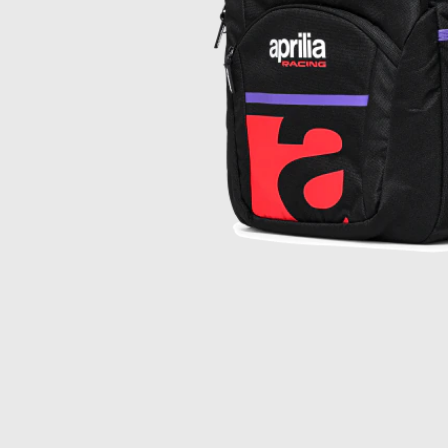
Item
1
of
1