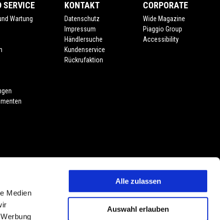
 SERVICE
KONTAKT
CORPORATE
 und Wartung
Datenschutz
Wide Magazine
Impressum
Piaggio Group
Händlersuche
Accessibility
m
Kundenservice
Rückrufaktion
ngen
umenten
Alle zulassen
le Medien
oduktmerkmalen, Dekore oder Sitzbankfarben vorbehalten. Abweichungen
ir
Auswahl erlauben
vorbehalten. PIAGGIO & C. S.p.A. behält sich jederzeit das Recht
, Werbung