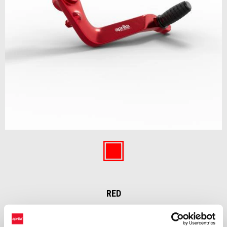
Item
1
of
Red
1
RED
€ 129