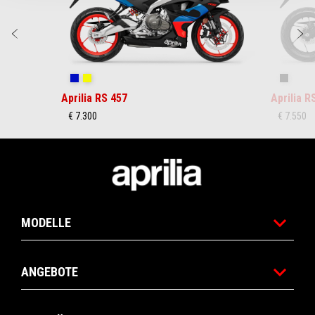
Zurück
W
Coral Snake Blue
Arsenic Yellow
Replica
Aprilia RS 457
Aprilia R
€ 7.300
€ 7.550
Footer
MODELLE
ANGEBOTE