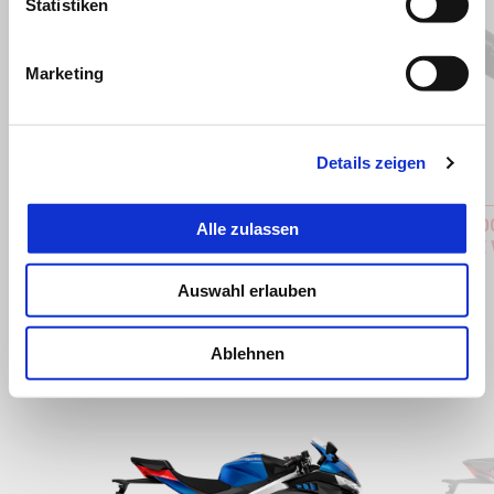
Statistiken
Marketing
Zurück
W
Details zeigen
Aprilia MIA
HOMOLOG
Alle zulassen
ANLAGE 
€ 149
€ 1.899
Auswahl erlauben
Ablehnen
Item
1
of
2