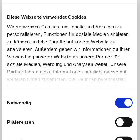
Der hintere Bremshebel aus Billet Aluminium ersetzt den
Diese Webseite verwendet Cookies
Standardbremshebel und verleiht dem Motorrad einen echten
Wir verwenden Cookies, um Inhalte und Anzeigen zu
Rennsport-Stil.
personalisieren, Funktionen für soziale Medien anbieten
zu können und die Zugriffe auf unsere Website zu
analysieren. Außerdem geben wir Informationen zu Ihrer
Verwendung unserer Website an unsere Partner für
soziale Medien, Werbung und Analysen weiter. Unsere
Partner führen diese Informationen möglicherweise mit
weiteren Daten zusammen, die Sie ihnen bereitgestellt
haben oder die sie im Rahmen Ihrer Nutzung der Dienste
gesammelt haben.
Einwilligungsauswahl
ALLES ANZEIGEN
Notwendig
Item
1
of
Präferenzen
6