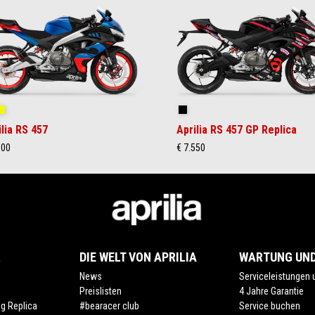
ral Snake Blue
Arsenic Yellow
Replica
ilia RS 457
Aprilia RS 457 GP Replica
300
€ 7.550
R
DIE WELT VON APRILIA
WARTUNG UND
News
Serviceleistungen
Preislisten
4 Jahre Garantie
ng Replica
#bearacer club
Service buchen