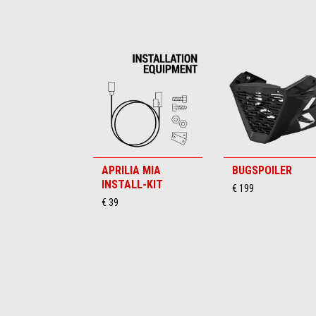
Item
1
of
6
APRILIA MIA
BUGSPOILER
INSTALL-KIT
€ 199
€ 39
Item
1