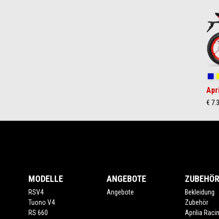
of
2
Co
Apr
€ 7.
Footer
MODELLE
ANGEBOTE
ZUBEHÖ
RSV4
Angebote
Bekleidung
Tuono V4
Zubehör
RS 660
Aprilia Raci