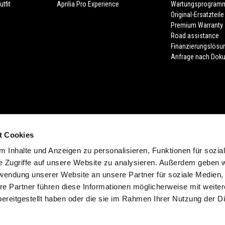
tfit
Aprilia Pro Experience
Wartungsprogram
Original-Ersatzteile
Premium Warranty
Road assistance
Finanzierungslösu
Anfrage nach Dok
t Cookies
 Inhalte und Anzeigen zu personalisieren, Funktionen für sozia
lung der Farbe. Verfügbarkeiten, eventuelle Abweichungen von Ausstattung, Pr
e Zugriffe auf unsere Website zu analysieren. Außerdem geben w
sind möglich. Druckfehler, Farbfehler, Irrtümer, Änderungen und Auslaufartikel 
rwendung unserer Website an unsere Partner für soziale Medien
d unverbindlich. In verschiedenen Ländern sind aufgrund gesetzlicher Bestimm
re Partner führen diese Informationen möglicherweise mit weite
ereitgestellt haben oder die sie im Rahmen Ihrer Nutzung der D