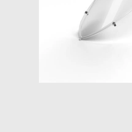
Item
1
of
1