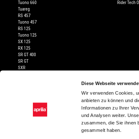
Tuono 660
Rider Tech Ou
Tuareg
RS 457
Tuono 457
RS 125
Tuono 125
SX 125
RX 125
SR GT 400
SR GT
SXR
Diese Webseite verwende
RECHTLICHER HINWEIS
Wir verwenden Cookies, um
Die abgebildeten Fahrzeuge und Zubehörartikel dienen nur zur Darstel
anbieten zu können und di
von Farbtönen in der Serienausstattung gegenüber der Wiedergabe in Bild 
Informationen zu Ihrer Ve
technischer oder stilistischer Änderungen vor. Sämtliche Angaben sin
und Analysen weiter. Unse
Modellvarianten, Zubehörartikel und Ausstattungen möglich.
zusammen, die Sie ihnen b
gesammelt haben.