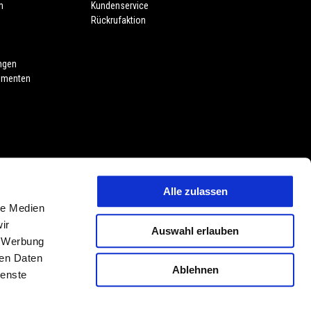
m
Kundenservice
Rückrufaktion
ngen
umenten
Alle zulassen
le Medien
oduktmerkmalen, Dekore oder Sitzbankfarben vorbehalten. Abweichungen
ir
Auswahl erlauben
vorbehalten. PIAGGIO & C. S.p.A. behält sich jederzeit das Recht
, Werbung
ungen Abweichungen von den hier beschriebenen und abgebildeten
ren Daten
Ablehnen
ienste