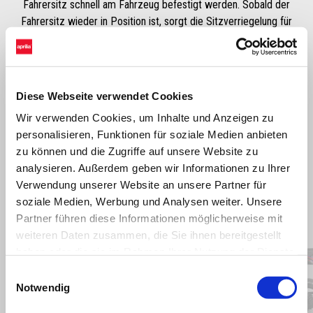
Fahrersitz schnell am Fahrzeug befestigt werden. Sobald der
Fahrersitz wieder in Position ist, sorgt die Sitzverriegelung für
Sicherheit.
Diese Webseite verwendet Cookies
Wir verwenden Cookies, um Inhalte und Anzeigen zu
personalisieren, Funktionen für soziale Medien anbieten
zu können und die Zugriffe auf unsere Website zu
analysieren. Außerdem geben wir Informationen zu Ihrer
Verwendung unserer Website an unsere Partner für
soziale Medien, Werbung und Analysen weiter. Unsere
Item
Partner führen diese Informationen möglicherweise mit
1
of
weiteren Daten zusammen, die Sie ihnen bereitgestellt
8
haben oder die sie im Rahmen Ihrer Nutzung der Dienste
gesammelt haben.
Einwilligungsauswahl
Notwendig
Zurück
W