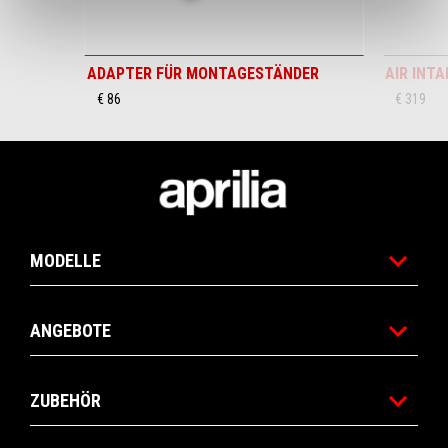
ADAPTER FÜR MONTAGESTÄNDER
AIR INT
€ 86
€ 319
Footer
MODELLE
ANGEBOTE
ZUBEHÖR