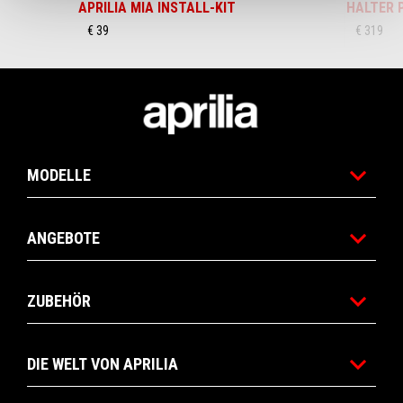
APRILIA MIA INSTALL-KIT
HALTER 
€ 39
€ 319
Footer
MODELLE
ANGEBOTE
ZUBEHÖR
DIE WELT VON APRILIA