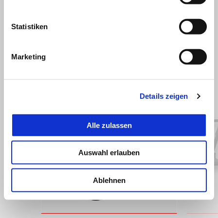
Statistiken
Marketing
ALLES ANZEIGEN
Item
1
of
6
Details zeigen
Alle zulassen
Auswahl erlauben
Zurück
W
Ablehnen