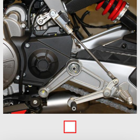
Item
1
of
1