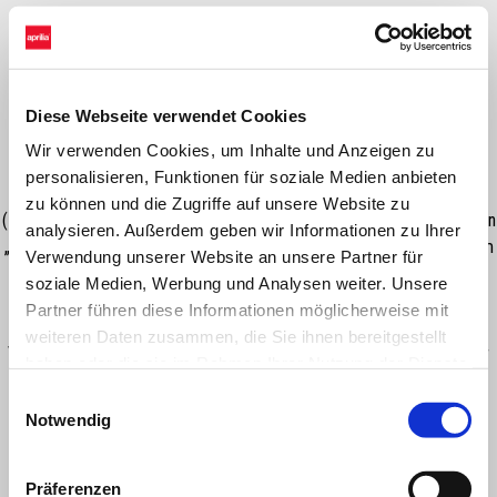
€ 129
Diese Webseite verwendet Cookies
Mit dieser Software kann der Quick-Shifter auch im umgekehrtem
Wir verwenden Cookies, um Inhalte und Anzeigen zu
Schaltschema genutzt werden. Durch Kauf der Software* erhält der
personalisieren, Funktionen für soziale Medien anbieten
Kunde einen Code zur Umprogrammierung der Motorsteuereinheit
zu können und die Zugriffe auf unsere Website zu
(ECU) des Fahrzeugs. Die Software bietet zugleich die Möglichkeit den
analysieren. Außerdem geben wir Informationen zu Ihrer
„Pit Limiter” zu aktivieren. Der Pit Limiter ermöglicht dem Fahrer beim
Verwendung unserer Website an unsere Partner für
Betrieb seiner RS 660 auf der Rennstrecke, ein Speed Limit für das
soziale Medien, Werbung und Analysen weiter. Unsere
Durchfahren der Boxengasse vorzuwählen.* Die Software kann
Partner führen diese Informationen möglicherweise mit
ausschließlich vom Aprilia Vertragspartner installiert werden!
weiteren Daten zusammen, die Sie ihnen bereitgestellt
Verwendbar nur für RS 660 mit voller Motorleistung 100 PS. Nicht für
haben oder die sie im Rahmen Ihrer Nutzung der Dienste
35 KW (48 PS) oder 70 KW (95 PS).
gesammelt haben.
Einwilligungsauswahl
Notwendig
Präferenzen