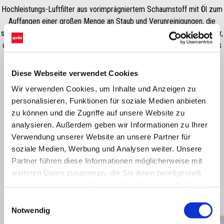
Hochleistungs-Luftfilter aus vorimprägniertem Schaumstoff mit Öl zum
Auffangen einer großen Menge an Staub und Verunreinigungen, die
sowohl auf der Straße als auch im Gelände vorkommen. Es ist ein Filter,
der für alle Einsatzbedingungen geeignet ist und den Motor besonders
bei Gruppenfahrten im Gelände schützt.
Diese Webseite verwendet Cookies
Wir verwenden Cookies, um Inhalte und Anzeigen zu
personalisieren, Funktionen für soziale Medien anbieten
zu können und die Zugriffe auf unsere Website zu
analysieren. Außerdem geben wir Informationen zu Ihrer
Verwendung unserer Website an unsere Partner für
soziale Medien, Werbung und Analysen weiter. Unsere
Partner führen diese Informationen möglicherweise mit
weiteren Daten zusammen, die Sie ihnen bereitgestellt
haben oder die sie im Rahmen Ihrer Nutzung der Dienste
Item
1
of
gesammelt haben.
Einwilligungsauswahl
2
Notwendig