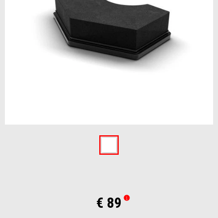
Item
1
of
1
€ 89