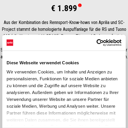
€ 1.899
Aus der Kombination des Rennsport-Know-hows von Aprilia und SC-
Project stammt die homologierte Auspuffanlage für die RS und Tuono
660 (alle Versionen inkl. 35 kW). Der aus Titan und Carbon gefertigte
Schalldämpfer verleiht dem Bike eine sportlichere Ästhetik. Der
Schalldämpfer ist mit einer Aluminiumhalterung ausgestattet, mit der er
auch in der Einsitzer-Konfiguration am Motorrad befestigt werden kann.
Diese Webseite verwendet Cookies
Er bietet außerdem einen unverwechselbaren, vom Rennsport
inspirierten Sound. Straßenzugelassen.
Wir verwenden Cookies, um Inhalte und Anzeigen zu
personalisieren, Funktionen für soziale Medien anbieten
zu können und die Zugriffe auf unsere Website zu
analysieren. Außerdem geben wir Informationen zu Ihrer
Verwendung unserer Website an unsere Partner für
soziale Medien, Werbung und Analysen weiter. Unsere
Partner führen diese Informationen möglicherweise mit
weiteren Daten zusammen, die Sie ihnen bereitgestellt
haben oder die sie im Rahmen Ihrer Nutzung der Dienste