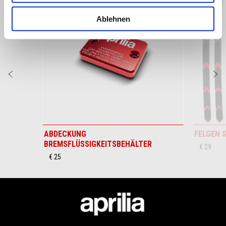
6
Ablehnen
Zurück
W
ABDECKUNG
FELGEN S
BREMSFLÜSSIGKEITSBEHÄLTER
€ 29
€ 25
Footer