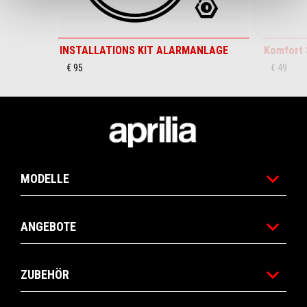
INSTALLATIONS KIT ALARMANLAGE
Komfort 
€ 95
€ 49
Footer
MODELLE
ANGEBOTE
ZUBEHÖR