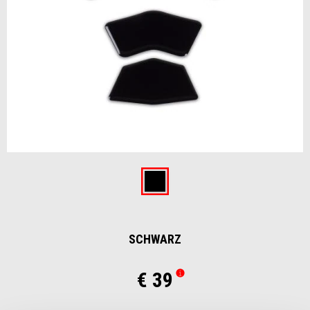
Item
1
of
Schwarz
1
SCHWARZ
€ 39