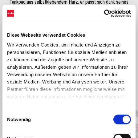
Tankpad aus selbstklebendem Harz, er passt sich dank seines
formschönen Designs leicht an den mittleren Teil des Benzintanks an
und schützt ihn vor Kratzern während der Benutzung des Motorrads.
Diese Webseite verwendet Cookies
Wir verwenden Cookies, um Inhalte und Anzeigen zu
personalisieren, Funktionen für soziale Medien anbieten
zu können und die Zugriffe auf unsere Website zu
analysieren. Außerdem geben wir Informationen zu Ihrer
Verwendung unserer Website an unsere Partner für
soziale Medien, Werbung und Analysen weiter. Unsere
Partner führen diese Informationen möglicherweise mit
Item
weiteren Daten zusammen, die Sie ihnen bereitgestellt
1
of
haben oder die sie im Rahmen Ihrer Nutzung der Dienste
6
gesammelt haben.
Einwilligungsauswahl
Notwendig
Zurück
W