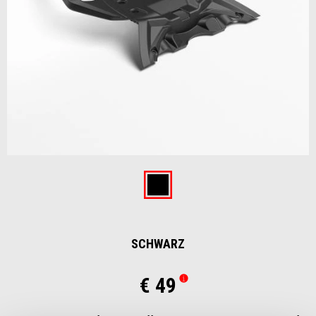
Item
1
of
Schwarz
1
SCHWARZ
€ 49