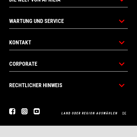
WARTUNG UND SERVICE
KONTAKT
CORPORATE
RECHTLICHER HINWEIS
Facebook
Instagram
Youtube
DE
LAND ODER REGION AUSWÄHLEN
Piaggio & C. SpA Sede legale Viale Rinaldo Piaggio, 25 56025
Pontedera (PI) Tel. +39 0587.272111 P. Iva 01551260506