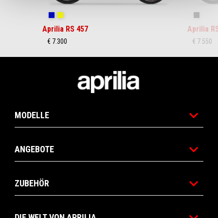
Coral Snake Blue
Arsenic Yellow
Replica
Aprilia RS 457
Aprilia R
€ 7.300
€ 7.550
Footer
MODELLE
ANGEBOTE
ZUBEHÖR
DIE WELT VON APRILIA