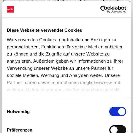
Die ergonomisch geformten Griffe ermöglichen ein schnelles Greifen
und bieten dem Sozius einen verbesserten Fahrkomfort.
Diese Webseite verwendet Cookies
Wir verwenden Cookies, um Inhalte und Anzeigen zu
personalisieren, Funktionen für soziale Medien anbieten
zu können und die Zugriffe auf unsere Website zu
analysieren. Außerdem geben wir Informationen zu Ihrer
Verwendung unserer Website an unsere Partner für
soziale Medien, Werbung und Analysen weiter. Unsere
ALLES ANZEIGEN
Partner führen diese Informationen möglicherweise mit
weiteren Daten zusammen, die Sie ihnen bereitgestellt
Item
1
of
haben oder die sie im Rahmen Ihrer Nutzung der Dienste
6
gesammelt haben.
Einwilligungsauswahl
Notwendig
Präferenzen