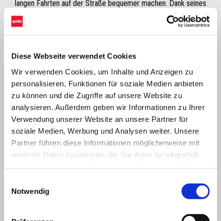
langen Fahrten auf der Straße bequemer machen. Dank seines
niedrigeren Profils ermöglicht er eine sichere und bequeme Nutzung
für kleinere Fahrer.
Diese Webseite verwendet Cookies
Wir verwenden Cookies, um Inhalte und Anzeigen zu
personalisieren, Funktionen für soziale Medien anbieten
zu können und die Zugriffe auf unsere Website zu
analysieren. Außerdem geben wir Informationen zu Ihrer
Verwendung unserer Website an unsere Partner für
soziale Medien, Werbung und Analysen weiter. Unsere
Partner führen diese Informationen möglicherweise mit
Item
weiteren Daten zusammen, die Sie ihnen bereitgestellt
1
of
haben oder die sie im Rahmen Ihrer Nutzung der Dienste
1
gesammelt haben.
Einwilligungsauswahl
Notwendig