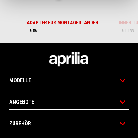
ADAPTER FÜR MONTAGESTÄNDER
INNER T
€ 86
€ 1.199
Footer
MODELLE
ANGEBOTE
ZUBEHÖR