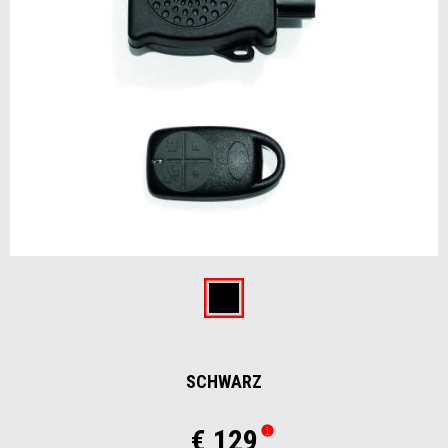
Item
1
of
Schwarz
1
SCHWARZ
€ 129