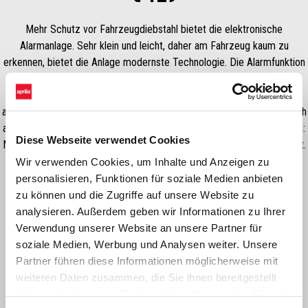
Mehr Schutz vor Fahrzeugdiebstahl bietet die elektronische
Alarmanlage. Sehr klein und leicht, daher am Fahrzeug kaum zu
erkennen, bietet die Anlage modernste Technologie. Die Alarmfunktion
wird per Sensor ausgelöst. Dieser reagiert sobald das Fahrzeug
bewegt wird. Das Gerät ist mit einer eigenen Back-up-Batterie
ausgestattet und zeichnet sich durch extrem geringen Stromverbrauch
aus. Eine Fernbedienung gehört zum Lieferumfang. Zusätzlich wird ein:
Diese Webseite verwendet Cookies
Montagekit benötigt: RS/TUONO 660 = Art. 2S001581 / TUAREG = Art.
2S001869 / RS457 = 2S002192.
Wir verwenden Cookies, um Inhalte und Anzeigen zu
personalisieren, Funktionen für soziale Medien anbieten
zu können und die Zugriffe auf unsere Website zu
analysieren. Außerdem geben wir Informationen zu Ihrer
Verwendung unserer Website an unsere Partner für
soziale Medien, Werbung und Analysen weiter. Unsere
Partner führen diese Informationen möglicherweise mit
weiteren Daten zusammen, die Sie ihnen bereitgestellt
haben oder die sie im Rahmen Ihrer Nutzung der Dienste