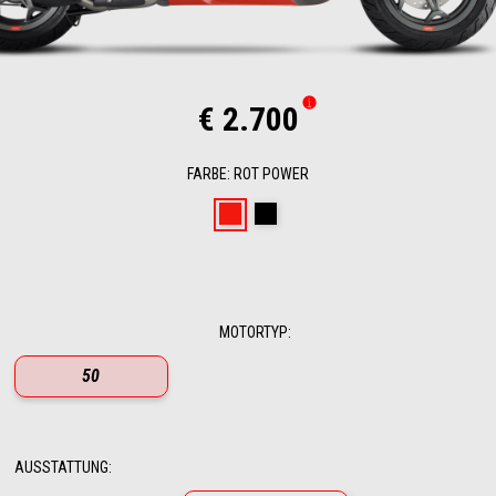
€ 2.700
FARBE
:
ROT POWER
Rot Power
Schwarz Enigma
MOTORTYP
:
50
AUSSTATTUNG
: