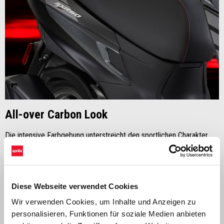
All-over Carbon Look
Die intensive Farbgebung unterstreicht den sportlichen Charakter
des Aprilia SXR Sport 50, während die
Carbon-Optik
am Lenker, an
der Front- und Heckverkleidung seine entschlossene Persönlichkeit
unterstreicht. Die
seitlichen Grafiken
vervollständigen das Design
und verleihen der Sport-Version einen noch
dynamischeren und
Diese Webseite verwendet Cookies
unverwechselbaren Look.
Wir verwenden Cookies, um Inhalte und Anzeigen zu
personalisieren, Funktionen für soziale Medien anbieten