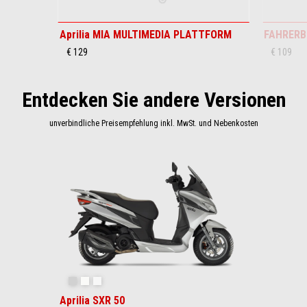
Aprilia MIA MULTIMEDIA PLATTFORM
FAHRERB
€ 129
€ 109
Entdecken Sie andere Versionen
unverbindliche Preisempfehlung inkl. MwSt. und Nebenkosten
Item
1
of
1
Grau Instinctive
Weiß Essence
Active White
Aprilia SXR 50