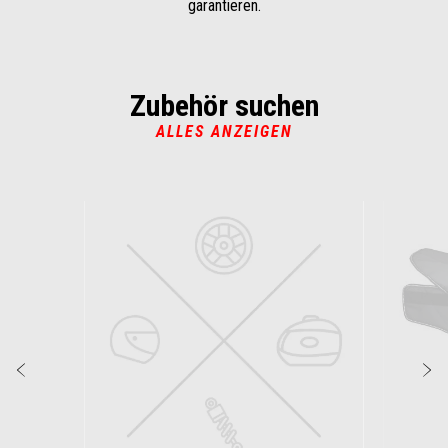
garantieren.
Zubehör suchen
ALLES ANZEIGEN
Item
1
of
6
Zurück
W