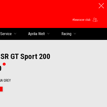
#bearacer club
 Service
Aprilia Welt
Racing
a SR GT Sport 200
0
NA GREY
 Grey
ace White
Rot Raceway