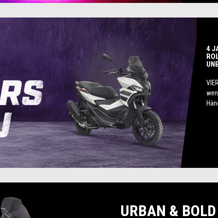
4 J
ROL
UN
VIER
wenn
Händ
URBAN & BOLD