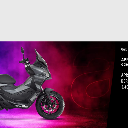
Gülti
APR
ode
APR
BER
3.4