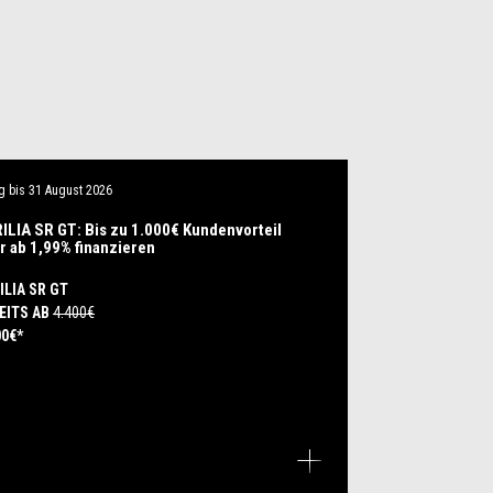
g bis
31 August 2026
ILIA SR GT: Bis zu 1.000€ Kundenvorteil
r ab 1,99% finanzieren
ILIA SR GT
EITS AB
4.400€
00€*