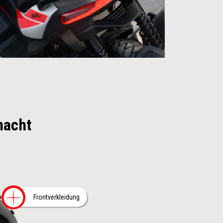
macht
More info on
Frontverkleidung