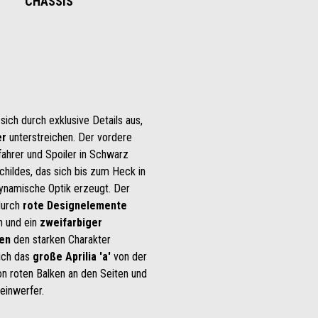
CHASSIS
sich durch exklusive Details aus,
er
unterstreichen. Der vordere
ifahrer und Spoiler in Schwarz
hildes, das sich bis zum Heck in
 dynamische Optik erzeugt. Der
durch
rote Designelemente
n und ein
zweifarbiger
ten
den starken Charakter
sich das
große Aprilia 'a'
von der
on roten Balken an den Seiten und
inwerfer.