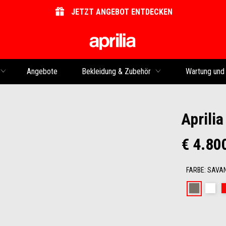
JETZT ANGEBOT ENTDECKEN
Skip to content
Angebote
Bekleidung & Zubehör
Wartung und
Aprili
€ 4.80
FARBE
:
SAVA
Savana
Sp