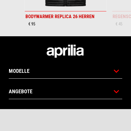
BODYWARMER REPLICA 26 HERREN
REGENSC
€ 95
€ 45
Footer
MODELLE
ANGEBOTE
HÄNDLERSUCHE
TERMIN
PROBEFAHRT
KONFIGURIEREN
BROSCHÜRE
ZUBEHÖR