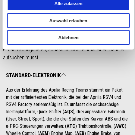
hebt. Der Algorithmus analysiert deinen Fahrstil in Echtzeit und
Alle zulassen
passt sich dynamisch an, um eine maßgeschneiderte Reaktion
zu liefern, die dir mehr Kontrolle, mehr Leistung und mehr
Auswahl erlauben
Adrenalin bietet. Das fortschrittlichste und umfassendste
elektronische Managementsystem, das dir zur Verfügung
Ablehnen
steht, lässt sich dank einer In-App-Kauf-Option auch ganz
einfach konfigurieren, sodass du nicht einmal einen Händler
aufsuchen musst.
STANDARD-ELEKTRONIK
Aus der Erfahrung des Aprilia Racing Teams stammt ein Paket
mit der raffiniertesten Elektronik, die bei der Aprilia RSV4 und
RSV4 Factory serienmäßig ist. Es umfasst die sechsachsige
Inertiaplattform, Quick Shifter (
AQS
), drei anpassbare Fahrmodi
(User, Street, Sport), die die drei Stufen des Kurven-ABS und die
a-PRC-Steuerungen verwalten: (
ATC
) Traktionskontrolle, (
AWC
)
Wheelie Control, (
AEM
) Engine Map, (
AEB
) Engine Brake, von