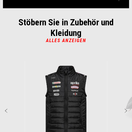
Stöbern Sie in Zubehör und
Kleidung
ALLES ANZEIGEN
Item
1
of
6
Zurück
W