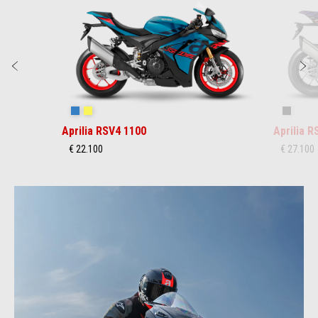
Zurück
W
Stingray Blue
Poison Yellow
Shaked
Aprilia RSV4 1100
Aprilia 
€ 22.100
€ 27.100