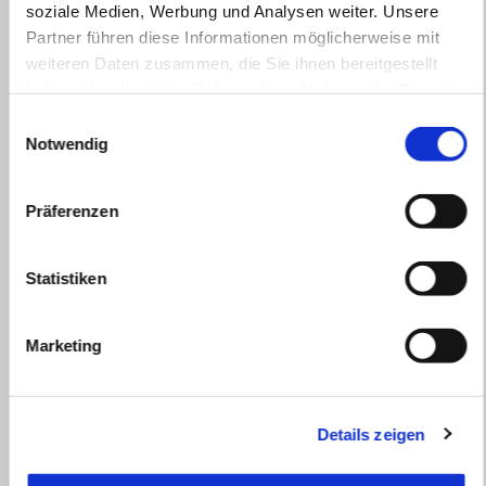
soziale Medien, Werbung und Analysen weiter. Unsere
Partner führen diese Informationen möglicherweise mit
weiteren Daten zusammen, die Sie ihnen bereitgestellt
haben oder die sie im Rahmen Ihrer Nutzung der Dienste
gesammelt haben.
Einwilligungsauswahl
Notwendig
KONFIGURIEREN
TERMIN BUCHEN
Präferenzen
TOP-LEVEL TECHNOLOGIE
Statistiken
dank a-PRC
Marketing
Erreiche deine Grenzen und verschiebe sie weiter. Die Aprilia
RSV4 und RSV4 Factory sind mit dem a-PRC-System
ausgestattet, einem umfassenden Elektronikpaket, das
Details zeigen
Technologie, Präzision und Sicherheit auf das ultimative Niveau