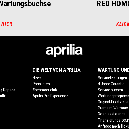
Wartungsbuchse
RED HOM
 HIER
KLIC
R
DIE WELT VON APRILIA
WARTUNG UND
News
Serviceleistungen
Preislisten
4 Jahre Garantie
ng Replica
#bearacer club
Service buchen
tfit
Aprilia Pro Experience
Wartungsprogram
Original-Ersatzteile
Premium Warranty
Road assistance
Finanzierungslösu
Anfrage nach Dok