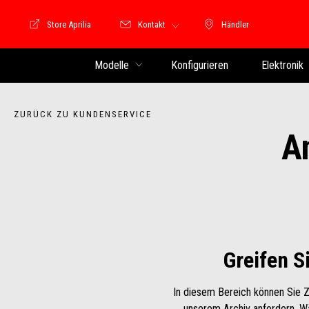
Store Aprilia
Kontakt
Händler
Store Motoguzzi
Händler
Modelle
Konfigurieren
Elektronik
ZURÜCK ZU KUNDENSERVICE
A
Greifen S
In diesem Bereich können Sie 
unserem Archiv anfordern. W