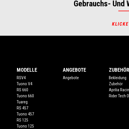
Gebrauchs- Und 
KLICKE
Footer
MODELLE
ANGEBOTE
ZUBEHÖ
RSV4
Angebote
Bekleidung
Tuono V4
Zubehör
RS 660
Aprilia Raci
Tuono 660
Rider Tech Ou
Tuareg
RS 457
Tuono 457
RS 125
Tuono 125