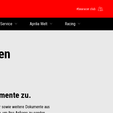
#bearacer club
 Service
Aprilia Welt
Racing
en
umente zu.
er sowie weitere Dokumente aus
, um Ihre Anfrage zu senden.