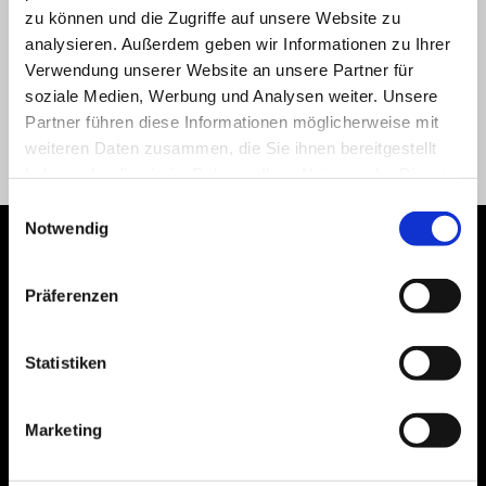
zu können und die Zugriffe auf unsere Website zu
analysieren. Außerdem geben wir Informationen zu Ihrer
OOPS!
Ein Fehler ist aufgetreten und die Anforderung konnte nicht
Verwendung unserer Website an unsere Partner für
abgeschlossen werden.
soziale Medien, Werbung und Analysen weiter. Unsere
Bitte versuch es später. Besuchen Sie die
Homepage
der Website
Partner führen diese Informationen möglicherweise mit
oder verwenden Sie das Suchfeld.
weiteren Daten zusammen, die Sie ihnen bereitgestellt
haben oder die sie im Rahmen Ihrer Nutzung der Dienste
gesammelt haben.
Einwilligungsauswahl
Notwendig
Footer
Präferenzen
MODELLE
Statistiken
ANGEBOTE
Marketing
ZUBEHÖR