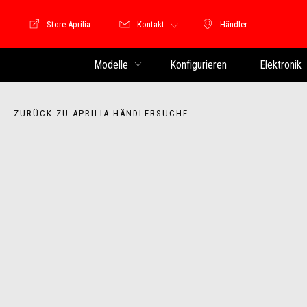
Store Aprilia
Kontakt
Händler
Store Motoguzzi
Händler
Modelle
Konfigurieren
Elektronik
ZURÜCK ZU APRILIA HÄNDLERSUCHE
Item
1
of