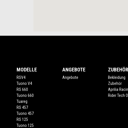
Footer
MODELLE
ANGEBOTE
ZUBEHÖ
RSV4
Angebote
Bekleidung
Tuono V4
Zubehör
RS 660
Aprilia Raci
Tuono 660
Rider Tech Ou
Tuareg
RS 457
Tuono 457
RS 125
Tuono 125