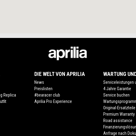
R
DIE WELT VON APRILIA
WARTUNG UND
News
Serviceleistungen
Preislisten
4 Jahre Garantie
ng Replica
#bearacer club
Service buchen
tfit
Aprilia Pro Experience
Wartungsprogram
Original-Ersatzteile
Premium Warranty
Road assistance
Finanzierungslösu
Anfrage nach Dok