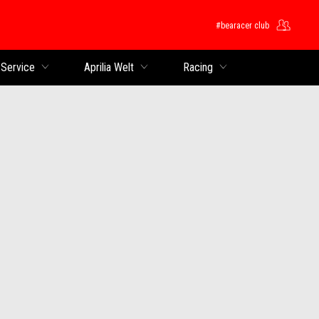
#bearacer club
 Service
Aprilia Welt
Racing