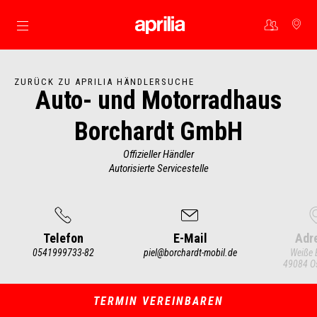
Skip to content
ZURÜCK ZU APRILIA HÄNDLERSUCHE
Auto- und Motorradhaus
Borchardt GmbH
Offizieller Händler
Autorisierte Servicestelle
Telefon
E-Mail
Adr
0541999733-82
piel@borchardt-mobil.de
Weiße B
49084 O
Item
1
of
3
TERMIN VEREINBAREN